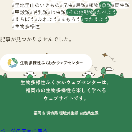
サイトマップ
里地里山のいきもの
昆虫
鳥類
植物
魚類
両生類
甲殻類
哺乳類
は虫類
その他動物
たべよう
えらぼう
ふれよう
まもろう
つたえよう
生物多様性
記事が見つかりませんでした。
生物多様性ふくおかウェブセンターは、
福岡市の生物多様性を楽しく学べる
ウェブサイトです。
福岡市 環境局 環境共生部 自然共生課
ページの先頭に戻る