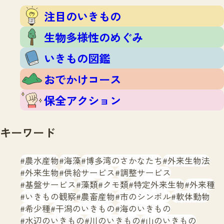
注目のいきもの
いきもの調査隊
注目のいきもの
生物多様性のめぐみ
調査レポート
いきもの図鑑
生物多様性のめぐみ
おでかけコース
いきもの図鑑
マッチング
保全アクション
調査レポートTOP
おでかけコース
調査結果
お問合せ
ふくおかいきものマップ
マッチングTOP
保全アクション
掲載申し込みフォーム
キーワード
農水産物
海藻
博多湾のさかなたち
外来生物法
外来生物
供給サービス
調整サービス
基盤サービス
藻類
クモ類
特定外来生物
外来種
文字サイズ
小
中
大
いきもの観察
農畜産物
市のシンボル
軟体動物
希少種
干潟のいきもの
海のいきもの
生物多様性ふくおかウェブセンターとは
水辺のいきもの
川のいきもの
山のいきもの