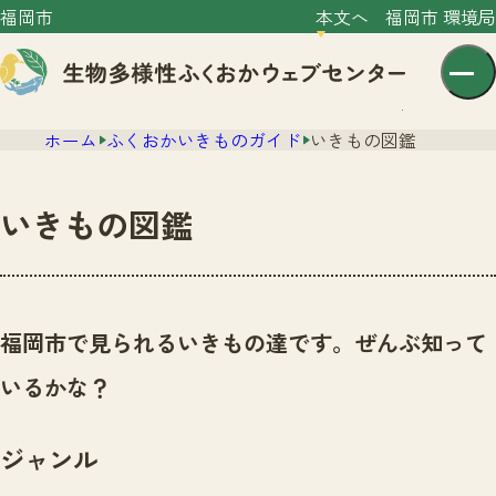
福岡市
本文へ
福岡市 環境局
ホーム
ふくおかいきものガイド
いきもの図鑑
いきもの図鑑
センター紹介
ニュース
福岡市で見られるいきもの達です。ぜんぶ知って
センター紹介TOP
サイトポリシー
いるかな？
いきものガイド
プライバシーポリシー
ニュースTOP
市の取組み
ジャンル
イベント
いきものガイドTOP