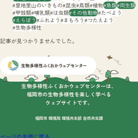
サイトマップ
里地里山のいきもの
昆虫
鳥類
植物
魚類
両生類
甲殻類
哺乳類
は虫類
その他動物
たべよう
えらぼう
ふれよう
まもろう
つたえよう
生物多様性
記事が見つかりませんでした。
生物多様性ふくおかウェブセンターは、
福岡市の生物多様性を楽しく学べる
ウェブサイトです。
福岡市 環境局 環境共生部 自然共生課
ページの先頭に戻る