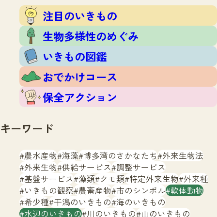
注目のいきもの
いきもの調査隊
注目のいきもの
生物多様性のめぐみ
調査レポート
いきもの図鑑
生物多様性のめぐみ
おでかけコース
いきもの図鑑
マッチング
保全アクション
調査レポートTOP
おでかけコース
調査結果
お問合せ
ふくおかいきものマップ
マッチングTOP
保全アクション
掲載申し込みフォーム
キーワード
農水産物
海藻
博多湾のさかなたち
外来生物法
外来生物
供給サービス
調整サービス
基盤サービス
藻類
クモ類
特定外来生物
外来種
文字サイズ
小
中
大
いきもの観察
農畜産物
市のシンボル
軟体動物
希少種
干潟のいきもの
海のいきもの
生物多様性ふくおかウェブセンターとは
水辺のいきもの
川のいきもの
山のいきもの