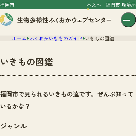
福岡市
本文へ
福岡市 環境局
ホーム
ふくおかいきものガイド
いきもの図鑑
いきもの図鑑
センター紹介
ニュース
福岡市で見られるいきもの達です。ぜんぶ知って
センター紹介TOP
サイトポリシー
いるかな？
いきものガイド
プライバシーポリシー
ニュースTOP
市の取組み
ジャンル
イベント
いきものガイドTOP