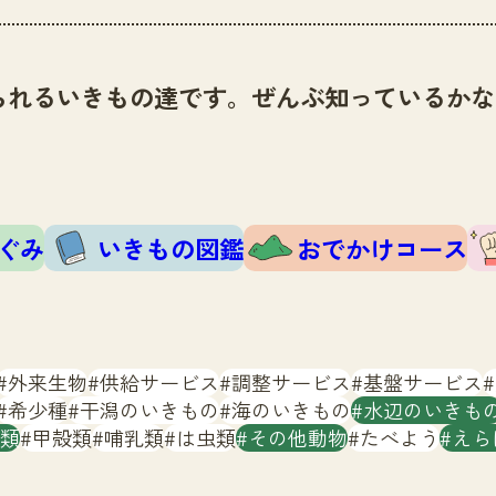
られるいきもの達です。ぜんぶ知っているかな
ぐみ
いきもの図鑑
おでかけコース
外来生物
供給サービス
調整サービス
基盤サービス
希少種
干潟のいきもの
海のいきもの
水辺のいきも
類
甲殻類
哺乳類
は虫類
その他動物
たべよう
えら