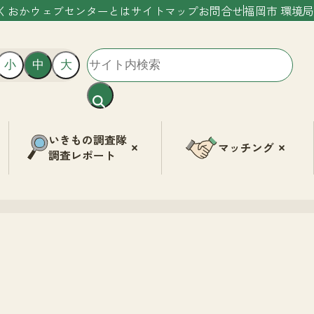
くおかウェブセンターとは
サイトマップ
お問合せ
福岡市 環境局
小
中
大
いきもの調査隊
マッチング
調査レポート