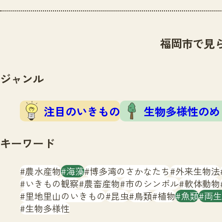
福岡市で見
ジャンル
注目のいきもの
生物多様性のめ
キーワード
農水産物
海藻
博多湾のさかなたち
外来生物法
いきもの観察
農畜産物
市のシンボル
軟体動物
里地里山のいきもの
昆虫
鳥類
植物
魚類
両生
生物多様性