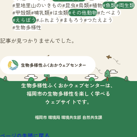
サイトマップ
里地里山のいきもの
昆虫
鳥類
植物
魚類
両生類
甲殻類
哺乳類
は虫類
その他動物
たべよう
えらぼう
ふれよう
まもろう
つたえよう
生物多様性
記事が見つかりませんでした。
生物多様性ふくおかウェブセンターは、
福岡市の生物多様性を楽しく学べる
ウェブサイトです。
福岡市 環境局 環境共生部 自然共生課
ページの先頭に戻る