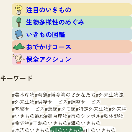
注目のいきもの
いきもの調査隊
注目のいきもの
生物多様性のめぐみ
調査レポート
いきもの図鑑
生物多様性のめぐみ
おでかけコース
いきもの図鑑
マッチング
保全アクション
調査レポートTOP
おでかけコース
調査結果
お問合せ
ふくおかいきものマップ
マッチングTOP
保全アクション
掲載申し込みフォーム
キーワード
農水産物
海藻
博多湾のさかなたち
外来生物法
外来生物
供給サービス
調整サービス
基盤サービス
藻類
クモ類
特定外来生物
外来種
文字サイズ
小
中
大
いきもの観察
農畜産物
市のシンボル
軟体動物
希少種
干潟のいきもの
海のいきもの
生物多様性ふくおかウェブセンターとは
水辺のいきもの
川のいきもの
山のいきもの