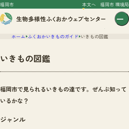
福岡市
本文へ
福岡市 環境局
ホーム
ふくおかいきものガイド
いきもの図鑑
いきもの図鑑
センター紹介
ニュース
福岡市で見られるいきもの達です。ぜんぶ知って
センター紹介TOP
サイトポリシー
いるかな？
いきものガイド
プライバシーポリシー
ニュースTOP
市の取組み
ジャンル
イベント
いきものガイドTOP