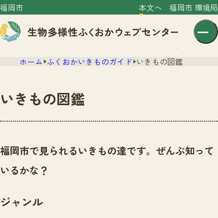
福岡市
本文へ
福岡市 環境局
ホーム
ふくおかいきものガイド
いきもの図鑑
いきもの図鑑
センター紹介
ニュース
福岡市で見られるいきもの達です。ぜんぶ知って
センター紹介TOP
サイトポリシー
いるかな？
いきものガイド
プライバシーポリシー
ニュースTOP
市の取組み
ジャンル
イベント
いきものガイドTOP