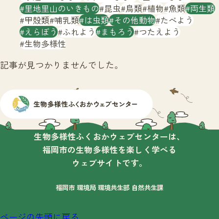
サイトマップ
里地里山のいきもの
昆虫
鳥類
植物
魚類
両生類
甲殻類
哺乳類
は虫類
その他動物
たべよう
えらぼう
ふれよう
まもろう
つたえよう
生物多様性
記事が見つかりませんでした。
生物多様性ふくおかウェブセンターは、
福岡市の生物多様性を楽しく学べる
ウェブサイトです。
福岡市 環境局 環境共生部 自然共生課
ページの先頭に戻る