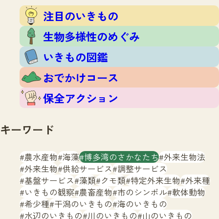
注目のいきもの
いきもの調査隊
注目のいきもの
生物多様性のめぐみ
調査レポート
いきもの図鑑
生物多様性のめぐみ
おでかけコース
いきもの図鑑
マッチング
保全アクション
調査レポートTOP
おでかけコース
調査結果
お問合せ
ふくおかいきものマップ
マッチングTOP
保全アクション
掲載申し込みフォーム
キーワード
農水産物
海藻
博多湾のさかなたち
外来生物法
外来生物
供給サービス
調整サービス
基盤サービス
藻類
クモ類
特定外来生物
外来種
文字サイズ
小
中
大
いきもの観察
農畜産物
市のシンボル
軟体動物
希少種
干潟のいきもの
海のいきもの
生物多様性ふくおかウェブセンターとは
水辺のいきもの
川のいきもの
山のいきもの