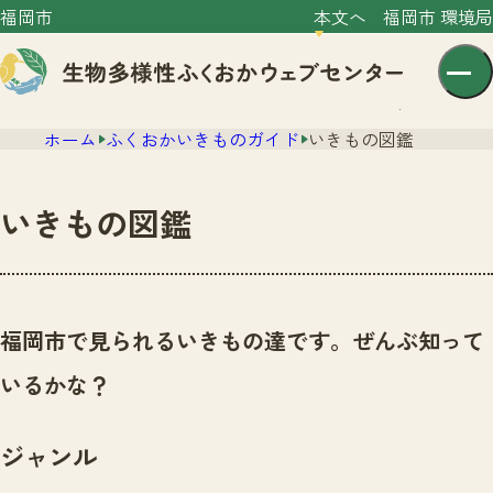
福岡市
本文へ
福岡市 環境局
ホーム
ふくおかいきものガイド
いきもの図鑑
いきもの図鑑
センター紹介
ニュース
福岡市で見られるいきもの達です。ぜんぶ知って
センター紹介TOP
サイトポリシー
いるかな？
いきものガイド
プライバシーポリシー
ニュースTOP
市の取組み
ジャンル
イベント
いきものガイドTOP