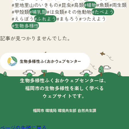
サイトマップ
里地里山のいきもの
昆虫
鳥類
植物
魚類
両生類
甲殻類
哺乳類
は虫類
その他動物
たべよう
えらぼう
ふれよう
まもろう
つたえよう
生物多様性
記事が見つかりませんでした。
生物多様性ふくおかウェブセンターは、
福岡市の生物多様性を楽しく学べる
ウェブサイトです。
福岡市 環境局 環境共生部 自然共生課
ページの先頭に戻る