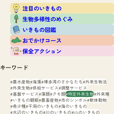
注目のいきもの
いきもの調査隊
注目のいきもの
生物多様性のめぐみ
調査レポート
いきもの図鑑
生物多様性のめぐみ
おでかけコース
いきもの図鑑
マッチング
保全アクション
調査レポートTOP
おでかけコース
調査結果
お問合せ
ふくおかいきものマップ
マッチングTOP
保全アクション
掲載申し込みフォーム
キーワード
農水産物
海藻
博多湾のさかなたち
外来生物法
外来生物
供給サービス
調整サービス
基盤サービス
藻類
クモ類
特定外来生物
外来種
文字サイズ
小
中
大
いきもの観察
農畜産物
市のシンボル
軟体動物
希少種
干潟のいきもの
海のいきもの
生物多様性ふくおかウェブセンターとは
水辺のいきもの
川のいきもの
山のいきもの