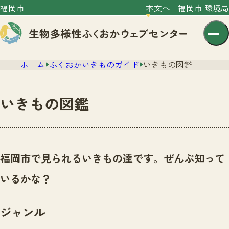
福岡市
本文へ
福岡市 環境局
ホーム
ふくおかいきものガイド
いきもの図鑑
いきもの図鑑
センター紹介
ニュース
福岡市で見られるいきもの達です。ぜんぶ知って
センター紹介TOP
サイトポリシー
いるかな？
いきものガイド
プライバシーポリシー
ニュースTOP
市の取組み
ジャンル
イベント
いきものガイドTOP