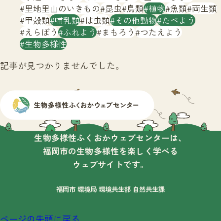
サイトマップ
里地里山のいきもの
昆虫
鳥類
植物
魚類
両生類
甲殻類
哺乳類
は虫類
その他動物
たべよう
えらぼう
ふれよう
まもろう
つたえよう
生物多様性
記事が見つかりませんでした。
生物多様性ふくおかウェブセンターは、
福岡市の生物多様性を楽しく学べる
ウェブサイトです。
福岡市 環境局 環境共生部 自然共生課
ページの先頭に戻る