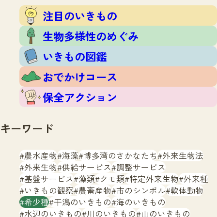
注目のいきもの
いきもの調査隊
注目のいきもの
生物多様性のめぐみ
調査レポート
いきもの図鑑
生物多様性のめぐみ
おでかけコース
いきもの図鑑
マッチング
保全アクション
調査レポートTOP
おでかけコース
調査結果
お問合せ
ふくおかいきものマップ
マッチングTOP
保全アクション
掲載申し込みフォーム
キーワード
農水産物
海藻
博多湾のさかなたち
外来生物法
外来生物
供給サービス
調整サービス
基盤サービス
藻類
クモ類
特定外来生物
外来種
文字サイズ
小
中
大
いきもの観察
農畜産物
市のシンボル
軟体動物
希少種
干潟のいきもの
海のいきもの
生物多様性ふくおかウェブセンターとは
水辺のいきもの
川のいきもの
山のいきもの