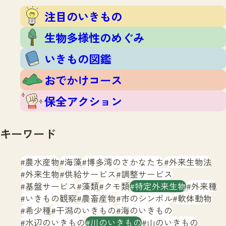
注目のいきもの
いきもの調査隊
注目のいきもの
生物多様性のめぐみ
調査レポート
いきもの図鑑
生物多様性のめぐみ
おでかけコース
いきもの図鑑
マッチング
保全アクション
調査レポートTOP
おでかけコース
調査結果
お問合せ
ふくおかいきものマップ
マッチングTOP
保全アクション
掲載申し込みフォーム
キーワード
農水産物
海藻
博多湾のさかなたち
外来生物法
外来生物
供給サービス
調整サービス
基盤サービス
藻類
クモ類
特定外来生物
外来種
文字サイズ
小
中
大
いきもの観察
農畜産物
市のシンボル
軟体動物
希少種
干潟のいきもの
海のいきもの
生物多様性ふくおかウェブセンターとは
水辺のいきもの
川のいきもの
山のいきもの