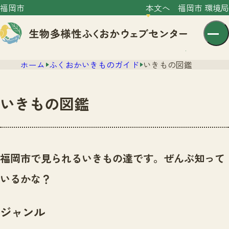
福岡市
本文へ
福岡市 環境局
ホーム
ふくおかいきものガイド
いきもの図鑑
いきもの図鑑
センター紹介
ニュース
福岡市で見られるいきもの達です。ぜんぶ知って
センター紹介TOP
サイトポリシー
いるかな？
いきものガイド
プライバシーポリシー
ニュースTOP
市の取組み
ジャンル
イベント
いきものガイドTOP