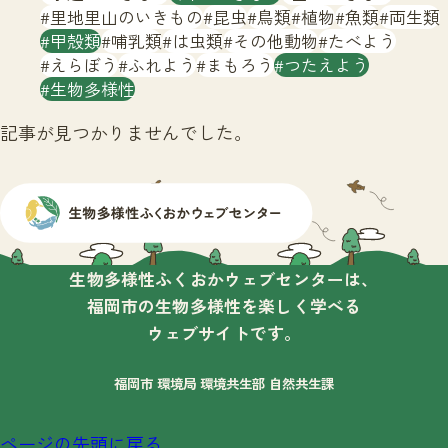
サイトマップ
里地里山のいきもの
昆虫
鳥類
植物
魚類
両生類
甲殻類
哺乳類
は虫類
その他動物
たべよう
えらぼう
ふれよう
まもろう
つたえよう
生物多様性
記事が見つかりませんでした。
生物多様性ふくおかウェブセンターは、
福岡市の生物多様性を楽しく学べる
ウェブサイトです。
福岡市 環境局 環境共生部 自然共生課
ページの先頭に戻る