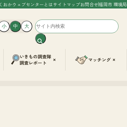
くおかウェブセンターとは
サイトマップ
お問合せ
福岡市 環境局
小
中
大
いきもの調査隊
マッチング
調査レポート