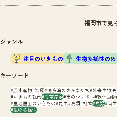
福岡市で見
ジャンル
注目のいきもの
生物多様性のめ
キーワード
農水産物
海藻
博多湾のさかなたち
外来生物法
いきもの観察
農畜産物
市のシンボル
軟体動物
里地里山のいきもの
昆虫
鳥類
植物
魚類
両生
生物多様性