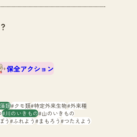
？
保全アクション
藻類
クモ類
特定外来生物
外来種
の
川のいきもの
山のいきもの
ぼう
ふれよう
まもろう
つたえよう