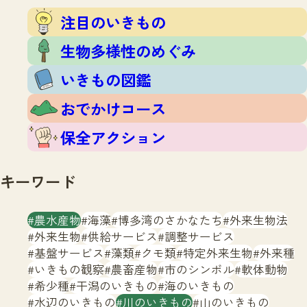
注目のいきもの
いきもの調査隊
注目のいきもの
生物多様性のめぐみ
調査レポート
いきもの図鑑
生物多様性のめぐみ
おでかけコース
いきもの図鑑
マッチング
保全アクション
調査レポートTOP
おでかけコース
調査結果
お問合せ
ふくおかいきものマップ
マッチングTOP
保全アクション
掲載申し込みフォーム
キーワード
農水産物
海藻
博多湾のさかなたち
外来生物法
外来生物
供給サービス
調整サービス
基盤サービス
藻類
クモ類
特定外来生物
外来種
文字サイズ
小
中
大
いきもの観察
農畜産物
市のシンボル
軟体動物
希少種
干潟のいきもの
海のいきもの
生物多様性ふくおかウェブセンターとは
水辺のいきもの
川のいきもの
山のいきもの