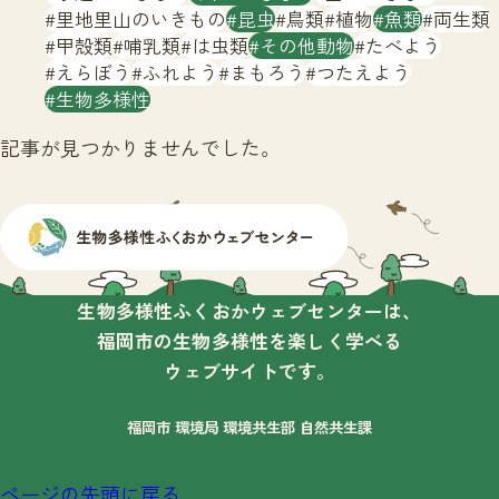
サイトマップ
里地里山のいきもの
昆虫
鳥類
植物
魚類
両生類
甲殻類
哺乳類
は虫類
その他動物
たべよう
えらぼう
ふれよう
まもろう
つたえよう
生物多様性
記事が見つかりませんでした。
生物多様性ふくおかウェブセンターは、
福岡市の生物多様性を楽しく学べる
ウェブサイトです。
福岡市 環境局 環境共生部 自然共生課
ページの先頭に戻る