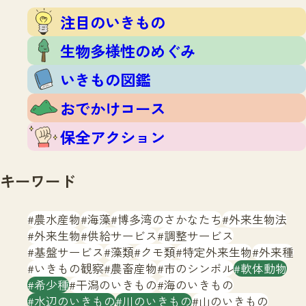
注目のいきもの
いきもの調査隊
注目のいきもの
生物多様性のめぐみ
調査レポート
いきもの図鑑
生物多様性のめぐみ
おでかけコース
いきもの図鑑
マッチング
保全アクション
調査レポートTOP
おでかけコース
調査結果
お問合せ
ふくおかいきものマップ
マッチングTOP
保全アクション
掲載申し込みフォーム
キーワード
農水産物
海藻
博多湾のさかなたち
外来生物法
外来生物
供給サービス
調整サービス
基盤サービス
藻類
クモ類
特定外来生物
外来種
文字サイズ
小
中
大
いきもの観察
農畜産物
市のシンボル
軟体動物
希少種
干潟のいきもの
海のいきもの
生物多様性ふくおかウェブセンターとは
水辺のいきもの
川のいきもの
山のいきもの