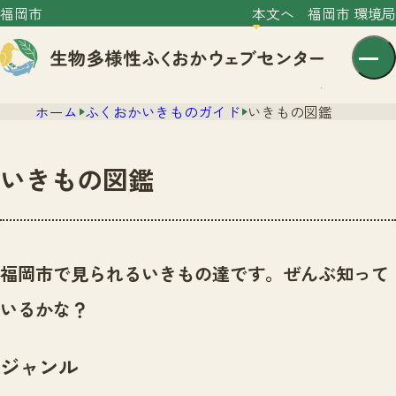
福岡市
本文へ
福岡市 環境局
ホーム
ふくおかいきものガイド
いきもの図鑑
いきもの図鑑
センター紹介
ニュース
福岡市で見られるいきもの達です。ぜんぶ知って
センター紹介TOP
サイトポリシー
いるかな？
いきものガイド
プライバシーポリシー
ニュースTOP
市の取組み
ジャンル
イベント
いきものガイドTOP