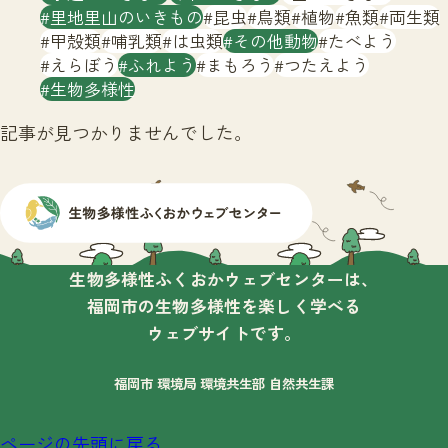
サイトマップ
里地里山のいきもの
昆虫
鳥類
植物
魚類
両生類
甲殻類
哺乳類
は虫類
その他動物
たべよう
えらぼう
ふれよう
まもろう
つたえよう
生物多様性
記事が見つかりませんでした。
生物多様性ふくおかウェブセンターは、
福岡市の生物多様性を楽しく学べる
ウェブサイトです。
福岡市 環境局 環境共生部 自然共生課
ページの先頭に戻る