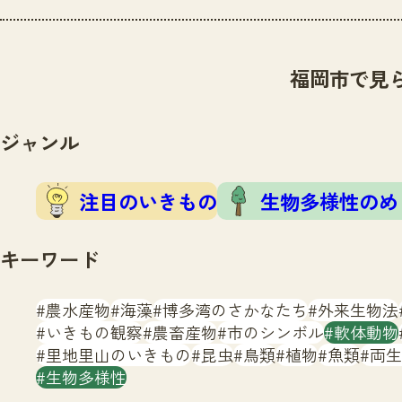
福岡市で見
ジャンル
注目のいきもの
生物多様性のめ
キーワード
農水産物
海藻
博多湾のさかなたち
外来生物法
いきもの観察
農畜産物
市のシンボル
軟体動物
里地里山のいきもの
昆虫
鳥類
植物
魚類
両生
生物多様性