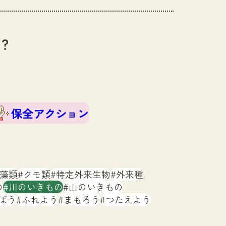
？
保全アクション
藻類
クモ類
特定外来生物
外来種
の
川のいきもの
山のいきもの
ぼう
ふれよう
まもろう
つたえよう