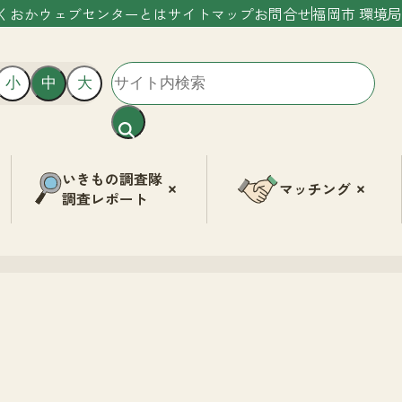
くおかウェブセンターとは
サイトマップ
お問合せ
福岡市 環境局
小
中
大
いきもの調査隊
マッチング
調査レポート