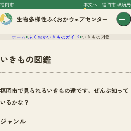
福岡市
本文へ
福岡市 環境局
ホーム
ふくおかいきものガイド
いきもの図鑑
いきもの図鑑
センター紹介
ニュース
福岡市で見られるいきもの達です。ぜんぶ知って
センター紹介TOP
サイトポリシー
いるかな？
いきものガイド
プライバシーポリシー
ニュースTOP
市の取組み
ジャンル
イベント
いきものガイドTOP