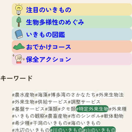
注目のいきもの
いきもの調査隊
注目のいきもの
生物多様性のめぐみ
調査レポート
いきもの図鑑
生物多様性のめぐみ
おでかけコース
いきもの図鑑
マッチング
保全アクション
調査レポートTOP
おでかけコース
調査結果
お問合せ
ふくおかいきものマップ
マッチングTOP
保全アクション
掲載申し込みフォーム
キーワード
農水産物
海藻
博多湾のさかなたち
外来生物法
外来生物
供給サービス
調整サービス
基盤サービス
藻類
クモ類
特定外来生物
外来種
文字サイズ
小
中
大
いきもの観察
農畜産物
市のシンボル
軟体動物
希少種
干潟のいきもの
海のいきもの
生物多様性ふくおかウェブセンターとは
水辺のいきもの
川のいきもの
山のいきもの