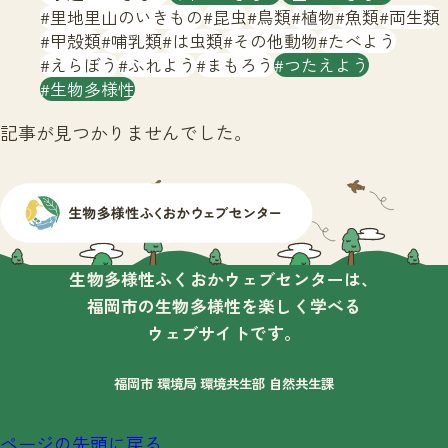
サイトマップ
里地里山のいきもの
昆虫
鳥類
植物
魚類
両生類
甲殻類
哺乳類
は虫類
その他動物
たべよう
えらぼう
ふれよう
まもろう
つたえよう
生物多様性
記事が見つかりませんでした。
生物多様性ふくおかウェブセンターは、
福岡市の生物多様性を楽しく学べる
ウェブサイトです。
福岡市 環境局 環境共生部 自然共生課
ページの先頭に戻る