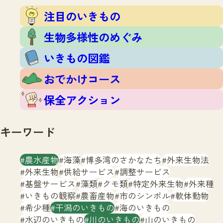
注目のいきもの
いきもの調査隊
注目のいきもの
生物多様性のめぐみ
調査レポート
いきもの図鑑
生物多様性のめぐみ
おでかけコース
いきもの図鑑
マッチング
保全アクション
調査レポートTOP
おでかけコース
調査結果
お問合せ
ふくおかいきものマップ
マッチングTOP
保全アクション
掲載申し込みフォーム
キーワード
農水産物
海藻
博多湾のさかなたち
外来生物法
外来生物
供給サービス
調整サービス
基盤サービス
藻類
クモ類
特定外来生物
外来種
文字サイズ
小
中
大
いきもの観察
農畜産物
市のシンボル
軟体動物
希少種
干潟のいきもの
海のいきもの
生物多様性ふくおかウェブセンターとは
水辺のいきもの
川のいきもの
山のいきもの