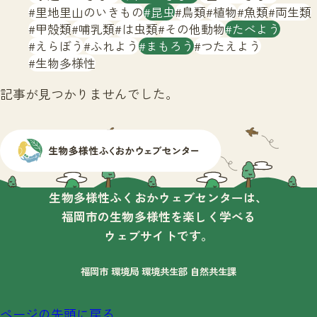
サイトマップ
里地里山のいきもの
昆虫
鳥類
植物
魚類
両生類
甲殻類
哺乳類
は虫類
その他動物
たべよう
えらぼう
ふれよう
まもろう
つたえよう
生物多様性
記事が見つかりませんでした。
生物多様性ふくおかウェブセンターは、
福岡市の生物多様性を楽しく学べる
ウェブサイトです。
福岡市 環境局 環境共生部 自然共生課
ページの先頭に戻る