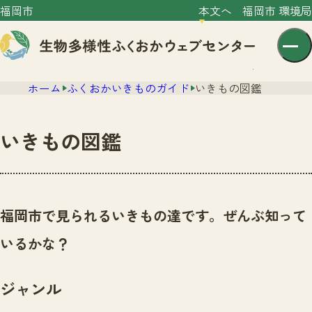
福岡市
本文へ
福岡市 環境局
ホーム
ふくおかいきものガイド
いきもの図鑑
いきもの図鑑
センター紹介
ニュース
福岡市で見られるいきもの達です。ぜんぶ知って
センター紹介TOP
サイトポリシー
いるかな？
いきものガイド
プライバシーポリシー
ニュースTOP
市の取組み
ジャンル
イベント
いきものガイドTOP