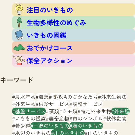
注目のいきもの
いきもの調査隊
注目のいきもの
生物多様性のめぐみ
調査レポート
いきもの図鑑
生物多様性のめぐみ
おでかけコース
いきもの図鑑
マッチング
保全アクション
調査レポートTOP
おでかけコース
調査結果
お問合せ
ふくおかいきものマップ
マッチングTOP
保全アクション
掲載申し込みフォーム
キーワード
農水産物
海藻
博多湾のさかなたち
外来生物法
外来生物
供給サービス
調整サービス
基盤サービス
藻類
クモ類
特定外来生物
外来種
文字サイズ
小
中
大
いきもの観察
農畜産物
市のシンボル
軟体動物
希少種
干潟のいきもの
海のいきもの
生物多様性ふくおかウェブセンターとは
水辺のいきもの
川のいきもの
山のいきもの