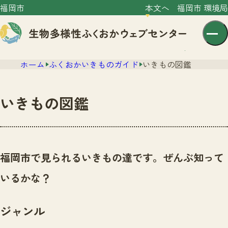
福岡市
本文へ
福岡市 環境局
ホーム
ふくおかいきものガイド
いきもの図鑑
いきもの図鑑
センター紹介
ニュース
福岡市で見られるいきもの達です。ぜんぶ知って
センター紹介TOP
サイトポリシー
いるかな？
いきものガイド
プライバシーポリシー
ニュースTOP
市の取組み
ジャンル
イベント
いきものガイドTOP