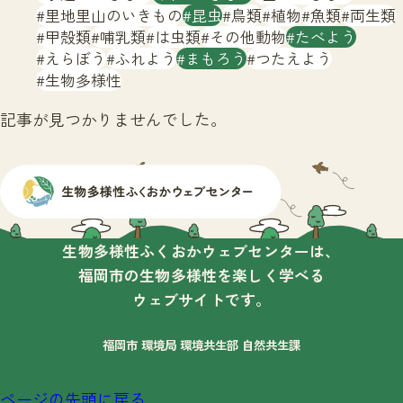
サイトマップ
里地里山のいきもの
昆虫
鳥類
植物
魚類
両生類
甲殻類
哺乳類
は虫類
その他動物
たべよう
えらぼう
ふれよう
まもろう
つたえよう
生物多様性
記事が見つかりませんでした。
生物多様性ふくおかウェブセンターは、
福岡市の生物多様性を楽しく学べる
ウェブサイトです。
福岡市 環境局 環境共生部 自然共生課
ページの先頭に戻る