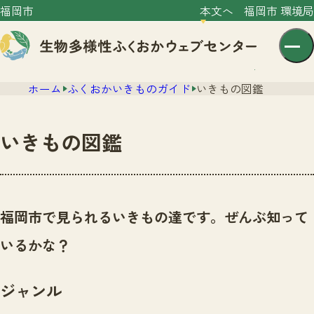
福岡市
本文へ
福岡市 環境局
ホーム
ふくおかいきものガイド
いきもの図鑑
いきもの図鑑
センター紹介
ニュース
福岡市で見られるいきもの達です。ぜんぶ知って
センター紹介TOP
サイトポリシー
いるかな？
いきものガイド
プライバシーポリシー
ニュースTOP
市の取組み
ジャンル
イベント
いきものガイドTOP