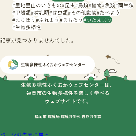
サイトマップ
里地里山のいきもの
昆虫
鳥類
植物
魚類
両生類
甲殻類
哺乳類
は虫類
その他動物
たべよう
えらぼう
ふれよう
まもろう
つたえよう
生物多様性
記事が見つかりませんでした。
生物多様性ふくおかウェブセンターは、
福岡市の生物多様性を楽しく学べる
ウェブサイトです。
福岡市 環境局 環境共生部 自然共生課
ページの先頭に戻る