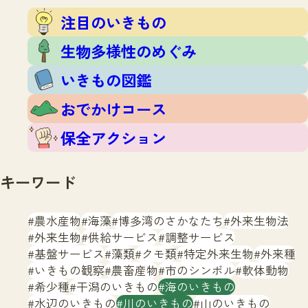
注目のいきもの
いきもの調査隊
注目のいきもの
生物多様性のめぐみ
調査レポート
いきもの図鑑
生物多様性のめぐみ
おでかけコース
いきもの図鑑
マッチング
保全アクション
調査レポートTOP
おでかけコース
調査結果
お問合せ
ふくおかいきものマップ
マッチングTOP
保全アクション
掲載申し込みフォーム
キーワード
農水産物
海藻
博多湾のさかなたち
外来生物法
外来生物
供給サービス
調整サービス
基盤サービス
藻類
クモ類
特定外来生物
外来種
文字サイズ
小
中
大
いきもの観察
農畜産物
市のシンボル
軟体動物
希少種
干潟のいきもの
海のいきもの
生物多様性ふくおかウェブセンターとは
水辺のいきもの
川のいきもの
山のいきもの