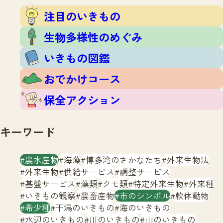
注目のいきもの
いきもの調査隊
注目のいきもの
生物多様性のめぐみ
調査レポート
いきもの図鑑
生物多様性のめぐみ
おでかけコース
いきもの図鑑
マッチング
保全アクション
調査レポートTOP
おでかけコース
調査結果
お問合せ
ふくおかいきものマップ
マッチングTOP
保全アクション
掲載申し込みフォーム
キーワード
農水産物
海藻
博多湾のさかなたち
外来生物法
外来生物
供給サービス
調整サービス
基盤サービス
藻類
クモ類
特定外来生物
外来種
文字サイズ
小
中
大
いきもの観察
農畜産物
市のシンボル
軟体動物
希少種
干潟のいきもの
海のいきもの
生物多様性ふくおかウェブセンターとは
水辺のいきもの
川のいきもの
山のいきもの