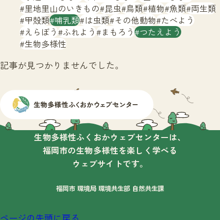
サイトマップ
里地里山のいきもの
昆虫
鳥類
植物
魚類
両生類
甲殻類
哺乳類
は虫類
その他動物
たべよう
えらぼう
ふれよう
まもろう
つたえよう
生物多様性
記事が見つかりませんでした。
生物多様性ふくおかウェブセンターは、
福岡市の生物多様性を楽しく学べる
ウェブサイトです。
福岡市 環境局 環境共生部 自然共生課
ページの先頭に戻る