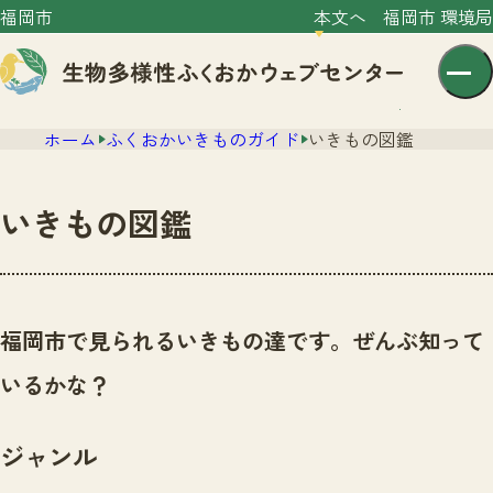
福岡市
本文へ
福岡市 環境局
ホーム
ふくおかいきものガイド
いきもの図鑑
いきもの図鑑
センター紹介
ニュース
福岡市で見られるいきもの達です。ぜんぶ知って
センター紹介TOP
サイトポリシー
いるかな？
いきものガイド
プライバシーポリシー
ニュースTOP
市の取組み
ジャンル
イベント
いきものガイドTOP