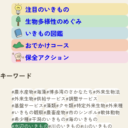
注目のいきもの
いきもの調査隊
注目のいきもの
生物多様性のめぐみ
調査レポート
いきもの図鑑
生物多様性のめぐみ
おでかけコース
いきもの図鑑
マッチング
保全アクション
調査レポートTOP
おでかけコース
調査結果
お問合せ
ふくおかいきものマップ
マッチングTOP
保全アクション
掲載申し込みフォーム
キーワード
農水産物
海藻
博多湾のさかなたち
外来生物法
外来生物
供給サービス
調整サービス
基盤サービス
藻類
クモ類
特定外来生物
外来種
文字サイズ
小
中
大
いきもの観察
農畜産物
市のシンボル
軟体動物
希少種
干潟のいきもの
海のいきもの
生物多様性ふくおかウェブセンターとは
水辺のいきもの
川のいきもの
山のいきもの