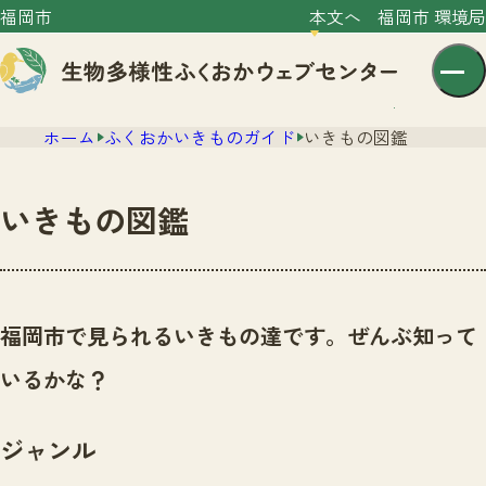
福岡市
本文へ
福岡市 環境局
ホーム
ふくおかいきものガイド
いきもの図鑑
いきもの図鑑
センター紹介
ニュース
福岡市で見られるいきもの達です。ぜんぶ知って
センター紹介TOP
サイトポリシー
いるかな？
いきものガイド
プライバシーポリシー
ニュースTOP
市の取組み
ジャンル
イベント
いきものガイドTOP