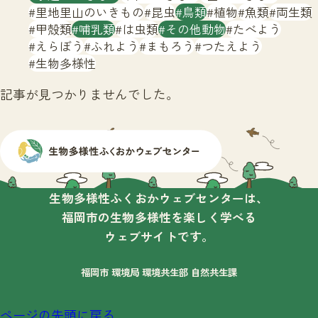
サイトマップ
里地里山のいきもの
昆虫
鳥類
植物
魚類
両生類
甲殻類
哺乳類
は虫類
その他動物
たべよう
えらぼう
ふれよう
まもろう
つたえよう
生物多様性
記事が見つかりませんでした。
生物多様性ふくおかウェブセンターは、
福岡市の生物多様性を楽しく学べる
ウェブサイトです。
福岡市 環境局 環境共生部 自然共生課
ページの先頭に戻る