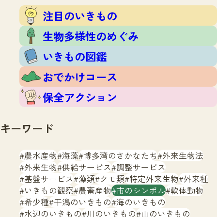
注目のいきもの
いきもの調査隊
注目のいきもの
生物多様性のめぐみ
調査レポート
いきもの図鑑
生物多様性のめぐみ
おでかけコース
いきもの図鑑
マッチング
保全アクション
調査レポートTOP
おでかけコース
調査結果
お問合せ
ふくおかいきものマップ
マッチングTOP
保全アクション
掲載申し込みフォーム
キーワード
農水産物
海藻
博多湾のさかなたち
外来生物法
外来生物
供給サービス
調整サービス
基盤サービス
藻類
クモ類
特定外来生物
外来種
文字サイズ
小
中
大
いきもの観察
農畜産物
市のシンボル
軟体動物
希少種
干潟のいきもの
海のいきもの
生物多様性ふくおかウェブセンターとは
水辺のいきもの
川のいきもの
山のいきもの