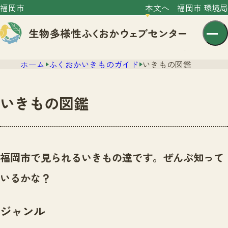
福岡市
本文へ
福岡市 環境局
ホーム
ふくおかいきものガイド
いきもの図鑑
いきもの図鑑
センター紹介
ニュース
福岡市で見られるいきもの達です。ぜんぶ知って
センター紹介TOP
サイトポリシー
いるかな？
いきものガイド
プライバシーポリシー
ニュースTOP
市の取組み
ジャンル
イベント
いきものガイドTOP