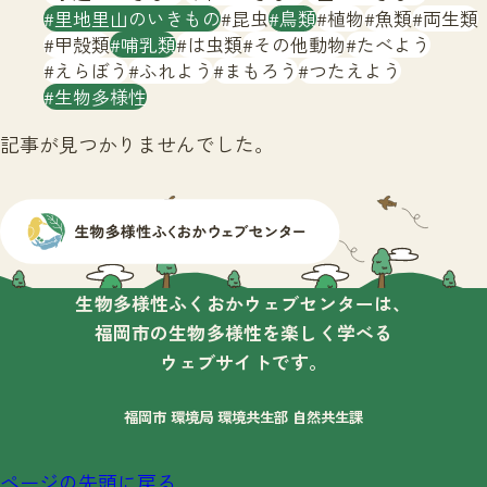
サイトマップ
里地里山のいきもの
昆虫
鳥類
植物
魚類
両生類
甲殻類
哺乳類
は虫類
その他動物
たべよう
えらぼう
ふれよう
まもろう
つたえよう
生物多様性
記事が見つかりませんでした。
生物多様性ふくおかウェブセンターは、
福岡市の生物多様性を楽しく学べる
ウェブサイトです。
福岡市 環境局 環境共生部 自然共生課
ページの先頭に戻る