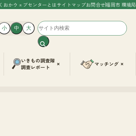
くおかウェブセンターとは
サイトマップ
お問合せ
福岡市 環境局
小
中
大
いきもの調査隊
マッチング
調査レポート