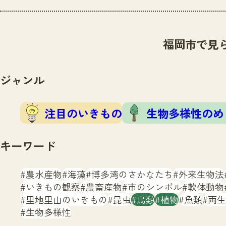
福岡市で見
ジャンル
注目のいきもの
生物多様性のめ
キーワード
農水産物
海藻
博多湾のさかなたち
外来生物法
いきもの観察
農畜産物
市のシンボル
軟体動物
里地里山のいきもの
昆虫
鳥類
植物
魚類
両生
生物多様性