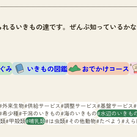
られるいきもの達です。ぜんぶ知っているかな
ぐみ
いきもの図鑑
おでかけコース
外来生物
供給サービス
調整サービス
基盤サービス
希少種
干潟のいきもの
海のいきもの
水辺のいきも
類
甲殻類
哺乳類
は虫類
その他動物
たべよう
えら