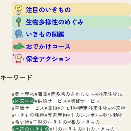
注目のいきもの
いきもの調査隊
注目のいきもの
生物多様性のめぐみ
調査レポート
いきもの図鑑
生物多様性のめぐみ
おでかけコース
いきもの図鑑
マッチング
保全アクション
調査レポートTOP
おでかけコース
調査結果
お問合せ
ふくおかいきものマップ
マッチングTOP
保全アクション
掲載申し込みフォーム
キーワード
農水産物
海藻
博多湾のさかなたち
外来生物法
外来生物
供給サービス
調整サービス
基盤サービス
藻類
クモ類
特定外来生物
外来種
文字サイズ
小
中
大
いきもの観察
農畜産物
市のシンボル
軟体動物
希少種
干潟のいきもの
海のいきもの
生物多様性ふくおかウェブセンターとは
水辺のいきもの
川のいきもの
山のいきもの