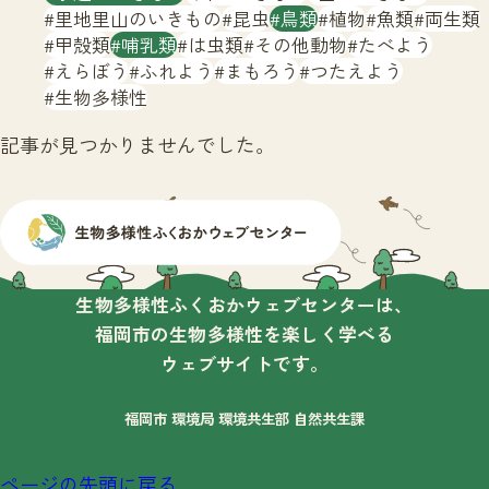
サイトマップ
里地里山のいきもの
昆虫
鳥類
植物
魚類
両生類
甲殻類
哺乳類
は虫類
その他動物
たべよう
えらぼう
ふれよう
まもろう
つたえよう
生物多様性
記事が見つかりませんでした。
生物多様性ふくおかウェブセンターは、
福岡市の生物多様性を楽しく学べる
ウェブサイトです。
福岡市 環境局 環境共生部 自然共生課
ページの先頭に戻る