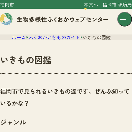
福岡市
本文へ
福岡市 環境局
ホーム
ふくおかいきものガイド
いきもの図鑑
いきもの図鑑
センター紹介
ニュース
福岡市で見られるいきもの達です。ぜんぶ知って
センター紹介TOP
サイトポリシー
いるかな？
いきものガイド
プライバシーポリシー
ニュースTOP
市の取組み
ジャンル
イベント
いきものガイドTOP