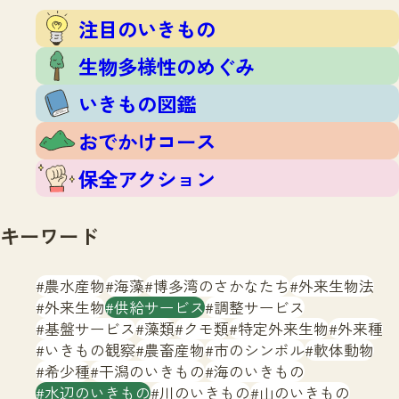
注目のいきもの
いきもの調査隊
注目のいきもの
生物多様性のめぐみ
調査レポート
いきもの図鑑
生物多様性のめぐみ
おでかけコース
いきもの図鑑
マッチング
保全アクション
調査レポートTOP
おでかけコース
調査結果
お問合せ
ふくおかいきものマップ
マッチングTOP
保全アクション
掲載申し込みフォーム
キーワード
農水産物
海藻
博多湾のさかなたち
外来生物法
外来生物
供給サービス
調整サービス
基盤サービス
藻類
クモ類
特定外来生物
外来種
文字サイズ
小
中
大
いきもの観察
農畜産物
市のシンボル
軟体動物
希少種
干潟のいきもの
海のいきもの
生物多様性ふくおかウェブセンターとは
水辺のいきもの
川のいきもの
山のいきもの