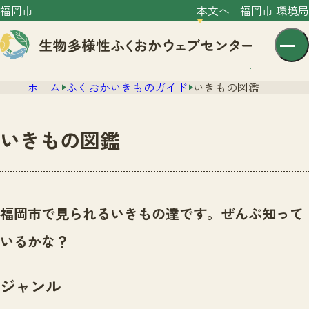
福岡市
本文へ
福岡市 環境局
ホーム
ふくおかいきものガイド
いきもの図鑑
いきもの図鑑
センター紹介
ニュース
福岡市で見られるいきもの達です。ぜんぶ知って
センター紹介TOP
サイトポリシー
いるかな？
いきものガイド
プライバシーポリシー
ニュースTOP
市の取組み
ジャンル
イベント
いきものガイドTOP