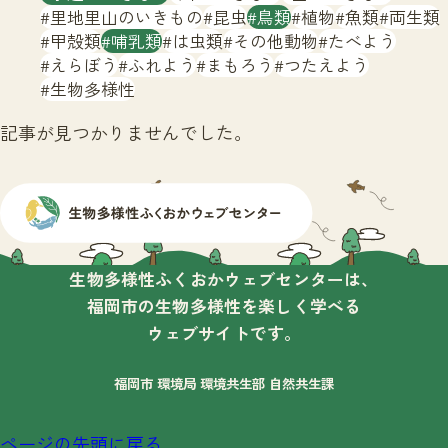
サイトマップ
里地里山のいきもの
昆虫
鳥類
植物
魚類
両生類
甲殻類
哺乳類
は虫類
その他動物
たべよう
えらぼう
ふれよう
まもろう
つたえよう
生物多様性
記事が見つかりませんでした。
生物多様性ふくおかウェブセンターは、
福岡市の生物多様性を楽しく学べる
ウェブサイトです。
福岡市 環境局 環境共生部 自然共生課
ページの先頭に戻る