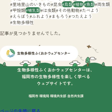
サイトマップ
里地里山のいきもの
昆虫
鳥類
植物
魚類
両生類
甲殻類
哺乳類
は虫類
その他動物
たべよう
えらぼう
ふれよう
まもろう
つたえよう
生物多様性
記事が見つかりませんでした。
生物多様性ふくおかウェブセンターは、
福岡市の生物多様性を楽しく学べる
ウェブサイトです。
福岡市 環境局 環境共生部 自然共生課
ページの先頭に戻る