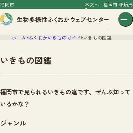
福岡市
本文へ
福岡市 環境局
ホーム
ふくおかいきものガイド
いきもの図鑑
いきもの図鑑
センター紹介
ニュース
福岡市で見られるいきもの達です。ぜんぶ知って
センター紹介TOP
サイトポリシー
いるかな？
いきものガイド
プライバシーポリシー
ニュースTOP
市の取組み
ジャンル
イベント
いきものガイドTOP