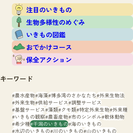
注目のいきもの
いきもの調査隊
注目のいきもの
生物多様性のめぐみ
調査レポート
いきもの図鑑
生物多様性のめぐみ
おでかけコース
いきもの図鑑
マッチング
保全アクション
調査レポートTOP
おでかけコース
調査結果
お問合せ
ふくおかいきものマップ
マッチングTOP
保全アクション
掲載申し込みフォーム
キーワード
農水産物
海藻
博多湾のさかなたち
外来生物法
外来生物
供給サービス
調整サービス
基盤サービス
藻類
クモ類
特定外来生物
外来種
文字サイズ
小
中
大
いきもの観察
農畜産物
市のシンボル
軟体動物
希少種
干潟のいきもの
海のいきもの
生物多様性ふくおかウェブセンターとは
水辺のいきもの
川のいきもの
山のいきもの