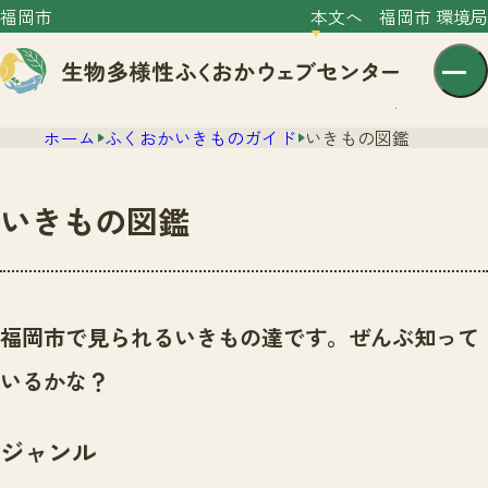
福岡市
本文へ
福岡市 環境局
ホーム
ふくおかいきものガイド
いきもの図鑑
いきもの図鑑
センター紹介
ニュース
福岡市で見られるいきもの達です。ぜんぶ知って
センター紹介TOP
サイトポリシー
いるかな？
いきものガイド
プライバシーポリシー
ニュースTOP
市の取組み
ジャンル
イベント
いきものガイドTOP