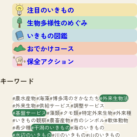
注目のいきもの
いきもの調査隊
注目のいきもの
生物多様性のめぐみ
調査レポート
いきもの図鑑
生物多様性のめぐみ
おでかけコース
いきもの図鑑
マッチング
保全アクション
調査レポートTOP
おでかけコース
調査結果
お問合せ
ふくおかいきものマップ
マッチングTOP
保全アクション
掲載申し込みフォーム
キーワード
農水産物
海藻
博多湾のさかなたち
外来生物法
外来生物
供給サービス
調整サービス
基盤サービス
藻類
クモ類
特定外来生物
外来種
文字サイズ
小
中
大
いきもの観察
農畜産物
市のシンボル
軟体動物
希少種
干潟のいきもの
海のいきもの
生物多様性ふくおかウェブセンターとは
水辺のいきもの
川のいきもの
山のいきもの