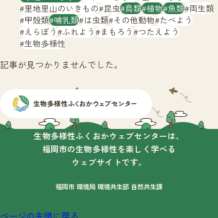
サイトマップ
里地里山のいきもの
昆虫
鳥類
植物
魚類
両生類
甲殻類
哺乳類
は虫類
その他動物
たべよう
えらぼう
ふれよう
まもろう
つたえよう
生物多様性
記事が見つかりませんでした。
生物多様性ふくおかウェブセンターは、
福岡市の生物多様性を楽しく学べる
ウェブサイトです。
福岡市 環境局 環境共生部 自然共生課
ページの先頭に戻る