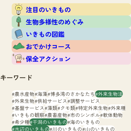
注目のいきもの
いきもの調査隊
注目のいきもの
生物多様性のめぐみ
調査レポート
いきもの図鑑
生物多様性のめぐみ
おでかけコース
いきもの図鑑
マッチング
保全アクション
調査レポートTOP
おでかけコース
調査結果
お問合せ
ふくおかいきものマップ
マッチングTOP
保全アクション
掲載申し込みフォーム
キーワード
農水産物
海藻
博多湾のさかなたち
外来生物法
外来生物
供給サービス
調整サービス
基盤サービス
藻類
クモ類
特定外来生物
外来種
文字サイズ
小
中
大
いきもの観察
農畜産物
市のシンボル
軟体動物
希少種
干潟のいきもの
海のいきもの
生物多様性ふくおかウェブセンターとは
水辺のいきもの
川のいきもの
山のいきもの