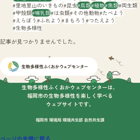
サイトマップ
里地里山のいきもの
昆虫
鳥類
植物
魚類
両生類
甲殻類
哺乳類
は虫類
その他動物
たべよう
えらぼう
ふれよう
まもろう
つたえよう
生物多様性
記事が見つかりませんでした。
生物多様性ふくおかウェブセンターは、
福岡市の生物多様性を楽しく学べる
ウェブサイトです。
福岡市 環境局 環境共生部 自然共生課
ページの先頭に戻る