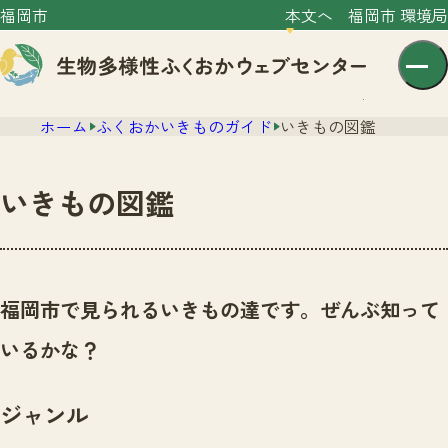
福岡市
本文へ
福岡市 環境局
ホーム
ふくおかいきものガイド
いきもの図鑑
いきもの図鑑
センター紹介
ニュース
福岡市で見られるいきもの達です。ぜんぶ知って
センター紹介TOP
サイトポリシー
いるかな？
いきものガイド
プライバシーポリシー
ニュースTOP
市の取組み
ジャンル
イベント
いきものガイドTOP