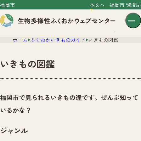
福岡市
本文へ
福岡市 環境局
ホーム
ふくおかいきものガイド
いきもの図鑑
いきもの図鑑
センター紹介
ニュース
福岡市で見られるいきもの達です。ぜんぶ知って
センター紹介TOP
サイトポリシー
いるかな？
いきものガイド
プライバシーポリシー
ニュースTOP
市の取組み
ジャンル
イベント
いきものガイドTOP