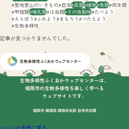
サイトマップ
里地里山のいきもの
昆虫
鳥類
植物
魚類
両生類
甲殻類
哺乳類
は虫類
その他動物
たべよう
えらぼう
ふれよう
まもろう
つたえよう
生物多様性
記事が見つかりませんでした。
生物多様性ふくおかウェブセンターは、
福岡市の生物多様性を楽しく学べる
ウェブサイトです。
福岡市 環境局 環境共生部 自然共生課
ページの先頭に戻る