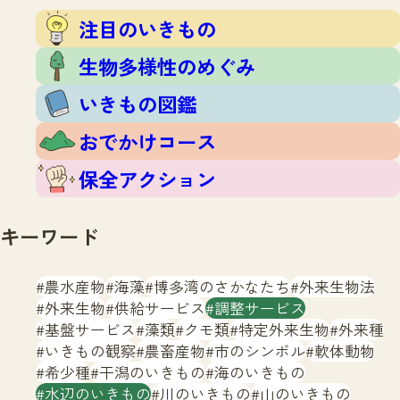
注目のいきもの
いきもの調査隊
注目のいきもの
生物多様性のめぐみ
調査レポート
いきもの図鑑
生物多様性のめぐみ
おでかけコース
いきもの図鑑
マッチング
保全アクション
調査レポートTOP
おでかけコース
調査結果
お問合せ
ふくおかいきものマップ
マッチングTOP
保全アクション
掲載申し込みフォーム
キーワード
農水産物
海藻
博多湾のさかなたち
外来生物法
外来生物
供給サービス
調整サービス
基盤サービス
藻類
クモ類
特定外来生物
外来種
文字サイズ
小
中
大
いきもの観察
農畜産物
市のシンボル
軟体動物
希少種
干潟のいきもの
海のいきもの
生物多様性ふくおかウェブセンターとは
水辺のいきもの
川のいきもの
山のいきもの