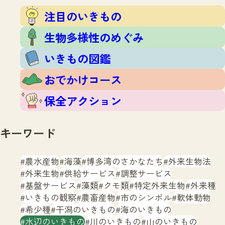
注目のいきもの
いきもの調査隊
注目のいきもの
生物多様性のめぐみ
調査レポート
いきもの図鑑
生物多様性のめぐみ
おでかけコース
いきもの図鑑
マッチング
保全アクション
調査レポートTOP
おでかけコース
調査結果
お問合せ
ふくおかいきものマップ
マッチングTOP
保全アクション
掲載申し込みフォーム
キーワード
農水産物
海藻
博多湾のさかなたち
外来生物法
外来生物
供給サービス
調整サービス
基盤サービス
藻類
クモ類
特定外来生物
外来種
文字サイズ
小
中
大
いきもの観察
農畜産物
市のシンボル
軟体動物
希少種
干潟のいきもの
海のいきもの
生物多様性ふくおかウェブセンターとは
水辺のいきもの
川のいきもの
山のいきもの