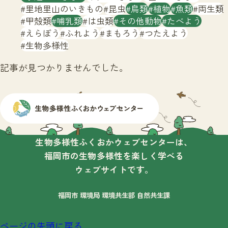
サイトマップ
里地里山のいきもの
昆虫
鳥類
植物
魚類
両生類
甲殻類
哺乳類
は虫類
その他動物
たべよう
えらぼう
ふれよう
まもろう
つたえよう
生物多様性
記事が見つかりませんでした。
生物多様性ふくおかウェブセンターは、
福岡市の生物多様性を楽しく学べる
ウェブサイトです。
福岡市 環境局 環境共生部 自然共生課
ページの先頭に戻る