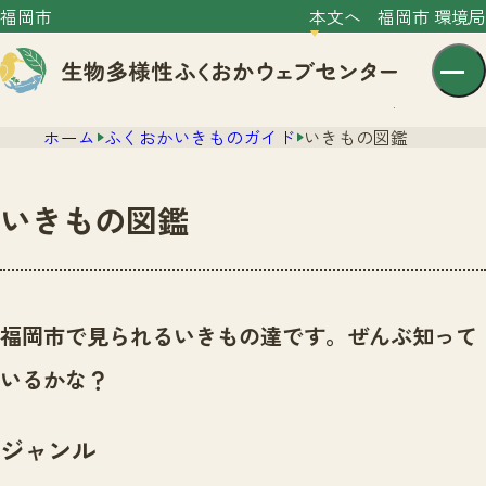
福岡市
本文へ
福岡市 環境局
ホーム
ふくおかいきものガイド
いきもの図鑑
いきもの図鑑
センター紹介
ニュース
福岡市で見られるいきもの達です。ぜんぶ知って
センター紹介TOP
サイトポリシー
いるかな？
いきものガイド
プライバシーポリシー
ニュースTOP
市の取組み
ジャンル
イベント
いきものガイドTOP