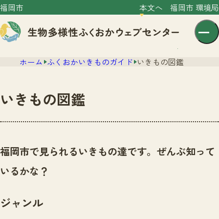
福岡市
本文へ
福岡市 環境局
ホーム
ふくおかいきものガイド
いきもの図鑑
いきもの図鑑
センター紹介
ニュース
福岡市で見られるいきもの達です。ぜんぶ知って
センター紹介TOP
サイトポリシー
いるかな？
いきものガイド
プライバシーポリシー
ニュースTOP
市の取組み
ジャンル
イベント
いきものガイドTOP