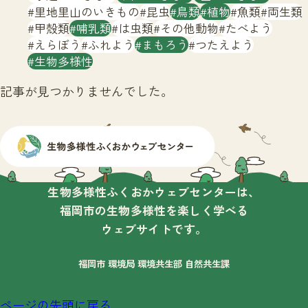
サイトマップ
里地里山のいきもの
昆虫
鳥類
植物
魚類
両生類
甲殻類
哺乳類
は虫類
その他動物
たべよう
えらぼう
ふれよう
まもろう
つたえよう
生物多様性
記事が見つかりませんでした。
生物多様性ふくおかウェブセンターは、
福岡市の生物多様性を楽しく学べる
ウェブサイトです。
福岡市 環境局 環境共生部 自然共生課
ページの先頭に戻る