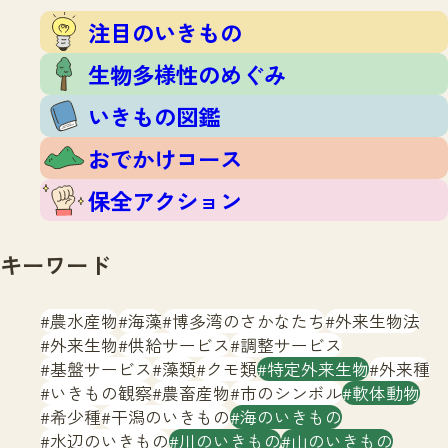
注目のいきもの
いきもの調査隊
注目のいきもの
生物多様性のめぐみ
調査レポート
いきもの図鑑
生物多様性のめぐみ
おでかけコース
いきもの図鑑
マッチング
保全アクション
調査レポートTOP
おでかけコース
調査結果
お問合せ
ふくおかいきものマップ
マッチングTOP
保全アクション
掲載申し込みフォーム
キーワード
農水産物
海藻
博多湾のさかなたち
外来生物法
外来生物
供給サービス
調整サービス
基盤サービス
藻類
クモ類
特定外来生物
外来種
文字サイズ
小
中
大
いきもの観察
農畜産物
市のシンボル
軟体動物
希少種
干潟のいきもの
海のいきもの
生物多様性ふくおかウェブセンターとは
水辺のいきもの
川のいきもの
山のいきもの