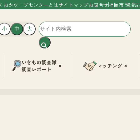
くおかウェブセンターとは
サイトマップ
お問合せ
福岡市 環境局
小
中
大
いきもの調査隊
マッチング
調査レポート