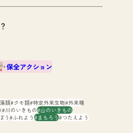
？
保全アクション
藻類
クモ類
特定外来生物
外来種
の
川のいきもの
山のいきもの
ぼう
ふれよう
まもろう
つたえよう