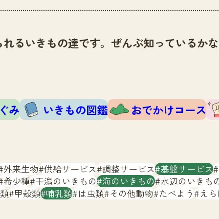
られるいきもの達です。ぜんぶ知っているかな
ぐみ
いきもの図鑑
おでかけコース
外来生物
供給サービス
調整サービス
基盤サービス
希少種
干潟のいきもの
海のいきもの
水辺のいきも
類
甲殻類
哺乳類
は虫類
その他動物
たべよう
えら