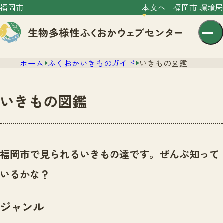
福岡市
本文へ
福岡市 環境局
ホーム
ふくおかいきものガイド
いきもの図鑑
いきもの図鑑
センター紹介
ニュース
福岡市で見られるいきもの達です。ぜんぶ知って
センター紹介TOP
サイトポリシー
いるかな？
いきものガイド
プライバシーポリシー
ニュースTOP
市の取組み
ジャンル
イベント
いきものガイドTOP