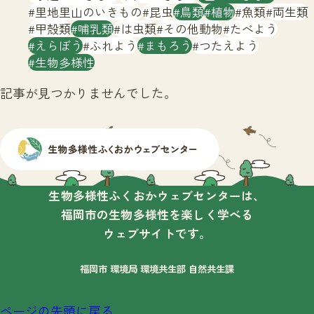
サイトマップ
里地里山のいきもの
昆虫
鳥類
植物
魚類
両生類
甲殻類
哺乳類
は虫類
その他動物
たべよう
えらぼう
ふれよう
まもろう
つたえよう
生物多様性
記事が見つかりませんでした。
生物多様性ふくおかウェブセンターは、
福岡市の生物多様性を楽しく学べる
ウェブサイトです。
福岡市 環境局 環境共生部 自然共生課
ページの先頭に戻る