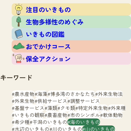
注目のいきもの
いきもの調査隊
注目のいきもの
生物多様性のめぐみ
調査レポート
いきもの図鑑
生物多様性のめぐみ
おでかけコース
いきもの図鑑
マッチング
保全アクション
調査レポートTOP
おでかけコース
調査結果
お問合せ
ふくおかいきものマップ
マッチングTOP
保全アクション
掲載申し込みフォーム
キーワード
農水産物
海藻
博多湾のさかなたち
外来生物法
外来生物
供給サービス
調整サービス
基盤サービス
藻類
クモ類
特定外来生物
外来種
文字サイズ
小
中
大
いきもの観察
農畜産物
市のシンボル
軟体動物
希少種
干潟のいきもの
海のいきもの
生物多様性ふくおかウェブセンターとは
水辺のいきもの
川のいきもの
山のいきもの