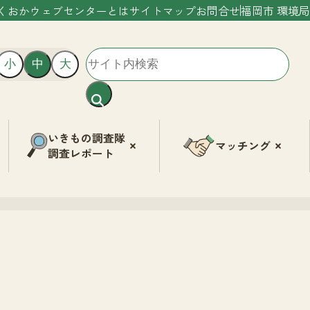
くおかウェブセンターとは
サイトマップ
お問合せ
福岡市 環境局
小
中
大
いきもの調査隊
マッチング
調査レポート