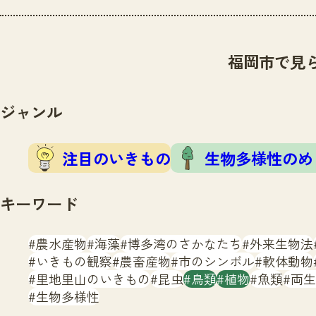
福岡市で見
ジャンル
注目のいきもの
生物多様性のめ
キーワード
農水産物
海藻
博多湾のさかなたち
外来生物法
いきもの観察
農畜産物
市のシンボル
軟体動物
里地里山のいきもの
昆虫
鳥類
植物
魚類
両生
生物多様性