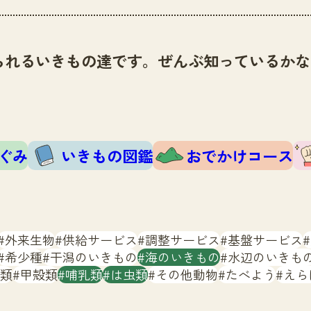
られるいきもの達です。ぜんぶ知っているかな
ぐみ
いきもの図鑑
おでかけコース
外来生物
供給サービス
調整サービス
基盤サービス
希少種
干潟のいきもの
海のいきもの
水辺のいきも
類
甲殻類
哺乳類
は虫類
その他動物
たべよう
えら