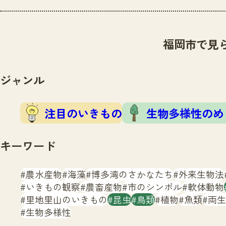
福岡市で見
ジャンル
注目のいきもの
生物多様性のめ
キーワード
農水産物
海藻
博多湾のさかなたち
外来生物法
いきもの観察
農畜産物
市のシンボル
軟体動物
里地里山のいきもの
昆虫
鳥類
植物
魚類
両生
生物多様性