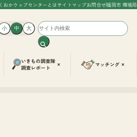
くおかウェブセンターとは
サイトマップ
お問合せ
福岡市 環境局
小
中
大
いきもの調査隊
マッチング
調査レポート