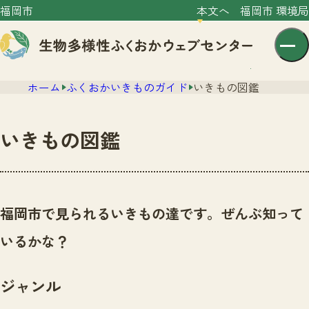
福岡市
本文へ
福岡市 環境局
ホーム
ふくおかいきものガイド
いきもの図鑑
いきもの図鑑
センター紹介
ニュース
福岡市で見られるいきもの達です。ぜんぶ知って
センター紹介TOP
サイトポリシー
いるかな？
いきものガイド
プライバシーポリシー
ニュースTOP
市の取組み
ジャンル
イベント
いきものガイドTOP