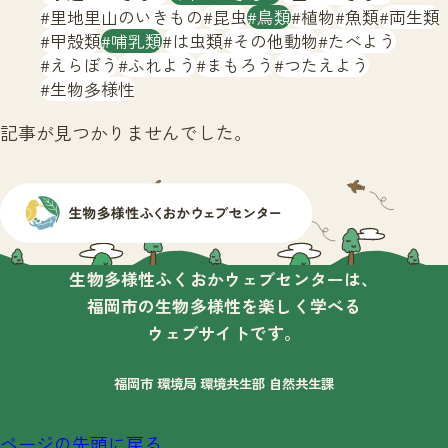
サイトマップ
里地里山のいきもの
昆虫
鳥類
植物
魚類
両生類
甲殻類
哺乳類
は虫類
その他動物
たべよう
えらぼう
ふれよう
まもろう
つたえよう
生物多様性
記事が見つかりませんでした。
生物多様性ふくおかウェブセンターは、
福岡市の生物多様性を楽しく学べる
ウェブサイトです。
福岡市 環境局 環境共生部 自然共生課
ページの先頭に戻る