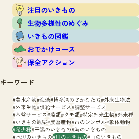
注目のいきもの
いきもの調査隊
注目のいきもの
生物多様性のめぐみ
調査レポート
いきもの図鑑
生物多様性のめぐみ
おでかけコース
いきもの図鑑
マッチング
保全アクション
調査レポートTOP
おでかけコース
調査結果
お問合せ
ふくおかいきものマップ
マッチングTOP
保全アクション
掲載申し込みフォーム
キーワード
農水産物
海藻
博多湾のさかなたち
外来生物法
外来生物
供給サービス
調整サービス
基盤サービス
藻類
クモ類
特定外来生物
外来種
文字サイズ
小
中
大
いきもの観察
農畜産物
市のシンボル
軟体動物
希少種
干潟のいきもの
海のいきもの
生物多様性ふくおかウェブセンターとは
水辺のいきもの
川のいきもの
山のいきもの