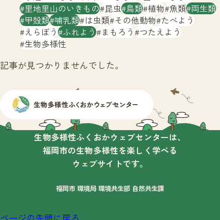
サイトマップ
里地里山のいきもの
昆虫
鳥類
植物
魚類
両生類
甲殻類
哺乳類
は虫類
その他動物
たべよう
えらぼう
ふれよう
まもろう
つたえよう
生物多様性
記事が見つかりませんでした。
生物多様性ふくおかウェブセンターは、
福岡市の生物多様性を楽しく学べる
ウェブサイトです。
福岡市 環境局 環境共生部 自然共生課
ページの先頭に戻る