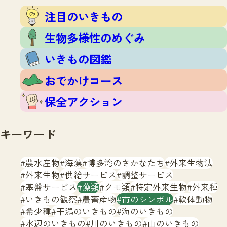
注目のいきもの
いきもの調査隊
注目のいきもの
生物多様性のめぐみ
調査レポート
いきもの図鑑
生物多様性のめぐみ
おでかけコース
いきもの図鑑
マッチング
保全アクション
調査レポートTOP
おでかけコース
調査結果
お問合せ
ふくおかいきものマップ
マッチングTOP
保全アクション
掲載申し込みフォーム
キーワード
農水産物
海藻
博多湾のさかなたち
外来生物法
外来生物
供給サービス
調整サービス
基盤サービス
藻類
クモ類
特定外来生物
外来種
文字サイズ
小
中
大
いきもの観察
農畜産物
市のシンボル
軟体動物
希少種
干潟のいきもの
海のいきもの
生物多様性ふくおかウェブセンターとは
水辺のいきもの
川のいきもの
山のいきもの