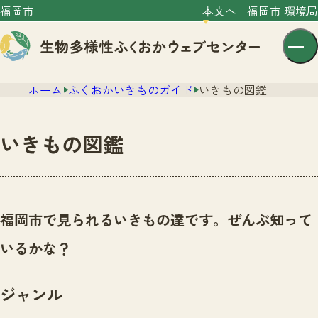
福岡市
本文へ
福岡市 環境局
ホーム
ふくおかいきものガイド
いきもの図鑑
いきもの図鑑
センター紹介
ニュース
福岡市で見られるいきもの達です。ぜんぶ知って
センター紹介TOP
サイトポリシー
いるかな？
いきものガイド
プライバシーポリシー
ニュースTOP
市の取組み
ジャンル
イベント
いきものガイドTOP