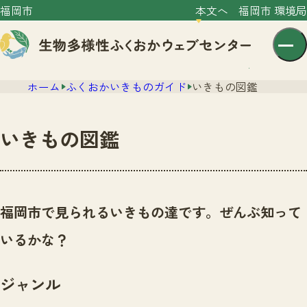
福岡市
本文へ
福岡市 環境局
ホーム
ふくおかいきものガイド
いきもの図鑑
いきもの図鑑
センター紹介
ニュース
福岡市で見られるいきもの達です。ぜんぶ知って
センター紹介TOP
サイトポリシー
いるかな？
いきものガイド
プライバシーポリシー
ニュースTOP
市の取組み
ジャンル
イベント
いきものガイドTOP