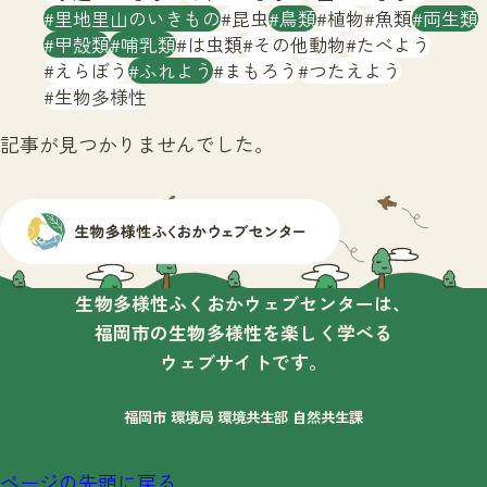
サイトマップ
里地里山のいきもの
昆虫
鳥類
植物
魚類
両生類
甲殻類
哺乳類
は虫類
その他動物
たべよう
えらぼう
ふれよう
まもろう
つたえよう
生物多様性
記事が見つかりませんでした。
生物多様性ふくおかウェブセンターは、
福岡市の生物多様性を楽しく学べる
ウェブサイトです。
福岡市 環境局 環境共生部 自然共生課
ページの先頭に戻る