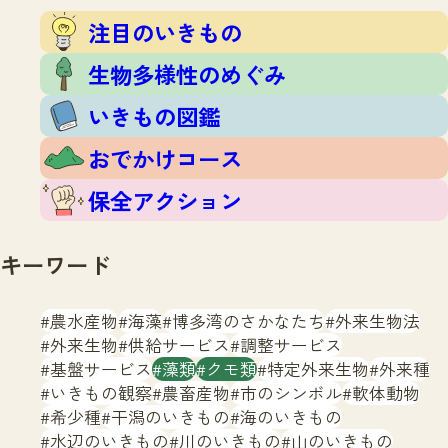
注目のいきもの
いきもの調査隊
注目のいきもの
生物多様性のめぐみ
調査レポート
いきもの図鑑
生物多様性のめぐみ
おでかけコース
いきもの図鑑
マッチング
保全アクション
調査レポートTOP
おでかけコース
調査結果
お問合せ
ふくおかいきものマップ
マッチングTOP
保全アクション
掲載申し込みフォーム
キーワード
農水産物
海藻
博多湾のさかなたち
外来生物法
外来生物
供給サービス
調整サービス
基盤サービス
藻類
クモ類
特定外来生物
外来種
文字サイズ
小
中
大
いきもの観察
農畜産物
市のシンボル
軟体動物
希少種
干潟のいきもの
海のいきもの
生物多様性ふくおかウェブセンターとは
水辺のいきもの
川のいきもの
山のいきもの