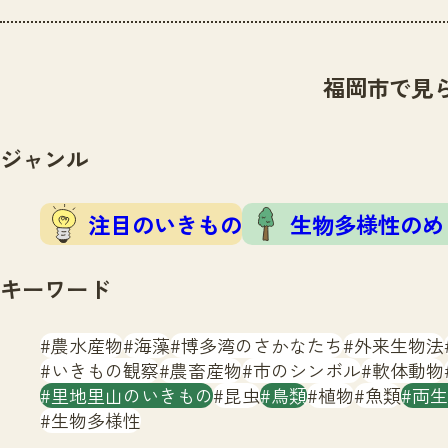
福岡市で見
ジャンル
注目のいきもの
生物多様性のめ
キーワード
農水産物
海藻
博多湾のさかなたち
外来生物法
いきもの観察
農畜産物
市のシンボル
軟体動物
里地里山のいきもの
昆虫
鳥類
植物
魚類
両生
生物多様性