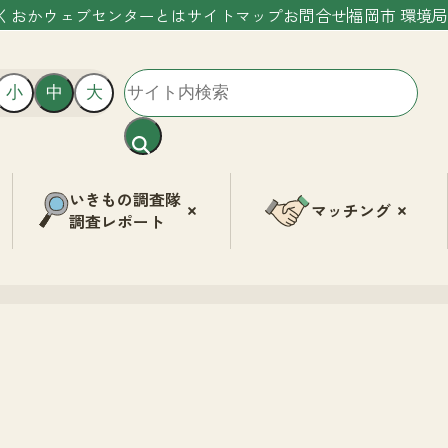
くおかウェブセンターとは
サイトマップ
お問合せ
福岡市 環境局
小
中
大
いきもの調査隊
マッチング
調査レポート