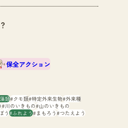
？
保全アクション
藻類
クモ類
特定外来生物
外来種
の
川のいきもの
山のいきもの
ぼう
ふれよう
まもろう
つたえよう