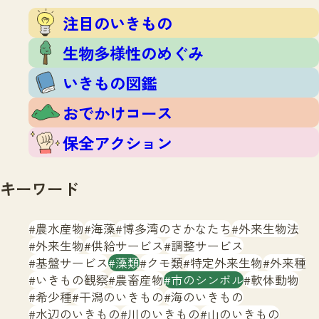
注目のいきもの
いきもの調査隊
注目のいきもの
生物多様性のめぐみ
調査レポート
いきもの図鑑
生物多様性のめぐみ
おでかけコース
いきもの図鑑
マッチング
保全アクション
調査レポートTOP
おでかけコース
調査結果
お問合せ
ふくおかいきものマップ
マッチングTOP
保全アクション
掲載申し込みフォーム
キーワード
農水産物
海藻
博多湾のさかなたち
外来生物法
外来生物
供給サービス
調整サービス
基盤サービス
藻類
クモ類
特定外来生物
外来種
文字サイズ
小
中
大
いきもの観察
農畜産物
市のシンボル
軟体動物
希少種
干潟のいきもの
海のいきもの
生物多様性ふくおかウェブセンターとは
水辺のいきもの
川のいきもの
山のいきもの