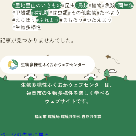
サイトマップ
里地里山のいきもの
昆虫
鳥類
植物
魚類
両生類
甲殻類
哺乳類
は虫類
その他動物
たべよう
えらぼう
ふれよう
まもろう
つたえよう
生物多様性
記事が見つかりませんでした。
生物多様性ふくおかウェブセンターは、
福岡市の生物多様性を楽しく学べる
ウェブサイトです。
福岡市 環境局 環境共生部 自然共生課
ページの先頭に戻る