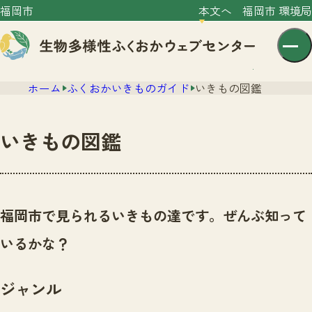
福岡市
本文へ
福岡市 環境局
ホーム
ふくおかいきものガイド
いきもの図鑑
いきもの図鑑
センター紹介
ニュース
福岡市で見られるいきもの達です。ぜんぶ知って
センター紹介TOP
サイトポリシー
いるかな？
いきものガイド
プライバシーポリシー
ニュースTOP
市の取組み
ジャンル
イベント
いきものガイドTOP