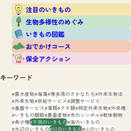
注目のいきもの
いきもの調査隊
注目のいきもの
生物多様性のめぐみ
調査レポート
いきもの図鑑
生物多様性のめぐみ
おでかけコース
いきもの図鑑
マッチング
保全アクション
調査レポートTOP
おでかけコース
調査結果
お問合せ
ふくおかいきものマップ
マッチングTOP
保全アクション
掲載申し込みフォーム
キーワード
農水産物
海藻
博多湾のさかなたち
外来生物法
外来生物
供給サービス
調整サービス
基盤サービス
藻類
クモ類
特定外来生物
外来種
文字サイズ
小
中
大
いきもの観察
農畜産物
市のシンボル
軟体動物
希少種
干潟のいきもの
海のいきもの
生物多様性ふくおかウェブセンターとは
水辺のいきもの
川のいきもの
山のいきもの