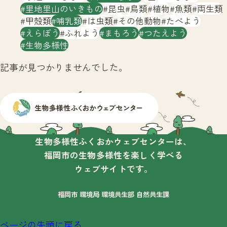
サイトマップ
里地里山のいきもの
昆虫
鳥類
植物
魚類
両生類
甲殻類
哺乳類
は虫類
その他動物
たべよう
えらぼう
ふれよう
まもろう
つたえよう
生物多様性
記事が見つかりませんでした。
生物多様性ふくおかウェブセンターは、
福岡市の生物多様性を楽しく学べる
ウェブサイトです。
福岡市 環境局 環境共生部 自然共生課
ページの先頭に戻る