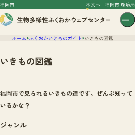
福岡市
本文へ
福岡市 環境局
ホーム
ふくおかいきものガイド
いきもの図鑑
いきもの図鑑
センター紹介
ニュース
福岡市で見られるいきもの達です。ぜんぶ知って
センター紹介TOP
サイトポリシー
いるかな？
いきものガイド
プライバシーポリシー
ニュースTOP
市の取組み
ジャンル
イベント
いきものガイドTOP