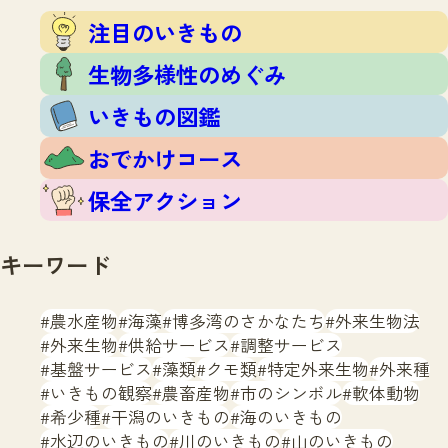
注目のいきもの
いきもの調査隊
注目のいきもの
生物多様性のめぐみ
調査レポート
いきもの図鑑
生物多様性のめぐみ
おでかけコース
いきもの図鑑
マッチング
保全アクション
調査レポートTOP
おでかけコース
調査結果
お問合せ
ふくおかいきものマップ
マッチングTOP
保全アクション
掲載申し込みフォーム
キーワード
農水産物
海藻
博多湾のさかなたち
外来生物法
外来生物
供給サービス
調整サービス
基盤サービス
藻類
クモ類
特定外来生物
外来種
文字サイズ
小
中
大
いきもの観察
農畜産物
市のシンボル
軟体動物
希少種
干潟のいきもの
海のいきもの
生物多様性ふくおかウェブセンターとは
水辺のいきもの
川のいきもの
山のいきもの