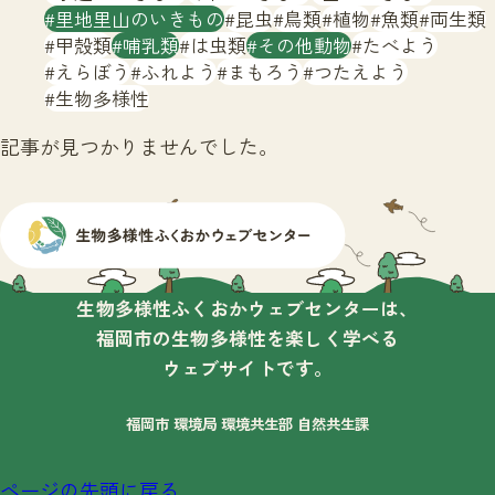
サイトマップ
里地里山のいきもの
昆虫
鳥類
植物
魚類
両生類
甲殻類
哺乳類
は虫類
その他動物
たべよう
えらぼう
ふれよう
まもろう
つたえよう
生物多様性
記事が見つかりませんでした。
生物多様性ふくおかウェブセンターは、
福岡市の生物多様性を楽しく学べる
ウェブサイトです。
福岡市 環境局 環境共生部 自然共生課
ページの先頭に戻る