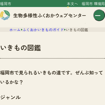
福岡市
本文へ
福岡市 環境局
ホーム
ふくおかいきものガイド
いきもの図鑑
いきもの図鑑
センター紹介
ニュース
福岡市で見られるいきもの達です。ぜんぶ知って
センター紹介TOP
サイトポリシー
いるかな？
いきものガイド
プライバシーポリシー
ニュースTOP
市の取組み
ジャンル
イベント
いきものガイドTOP