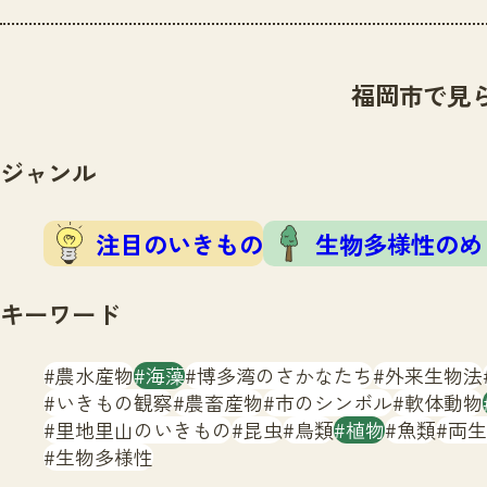
福岡市で見
ジャンル
注目のいきもの
生物多様性のめ
キーワード
農水産物
海藻
博多湾のさかなたち
外来生物法
いきもの観察
農畜産物
市のシンボル
軟体動物
里地里山のいきもの
昆虫
鳥類
植物
魚類
両生
生物多様性