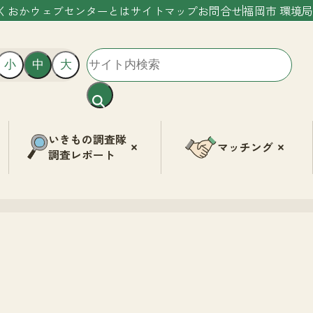
くおかウェブセンターとは
サイトマップ
お問合せ
福岡市 環境局
小
中
大
いきもの調査隊
マッチング
調査レポート