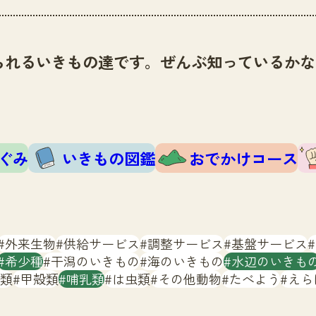
られるいきもの達です。ぜんぶ知っているかな
ぐみ
いきもの図鑑
おでかけコース
外来生物
供給サービス
調整サービス
基盤サービス
希少種
干潟のいきもの
海のいきもの
水辺のいきも
類
甲殻類
哺乳類
は虫類
その他動物
たべよう
えら