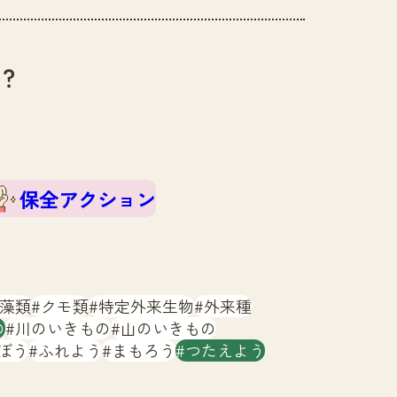
？
保全アクション
藻類
クモ類
特定外来生物
外来種
の
川のいきもの
山のいきもの
ぼう
ふれよう
まもろう
つたえよう