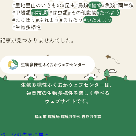
サイトマップ
里地里山のいきもの
昆虫
鳥類
植物
魚類
両生類
甲殻類
哺乳類
は虫類
その他動物
たべよう
えらぼう
ふれよう
まもろう
つたえよう
生物多様性
記事が見つかりませんでした。
生物多様性ふくおかウェブセンターは、
福岡市の生物多様性を楽しく学べる
ウェブサイトです。
福岡市 環境局 環境共生部 自然共生課
ページの先頭に戻る