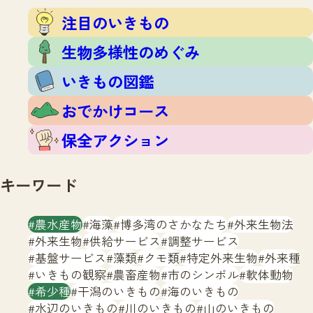
注目のいきもの
いきもの調査隊
注目のいきもの
生物多様性のめぐみ
調査レポート
いきもの図鑑
生物多様性のめぐみ
おでかけコース
いきもの図鑑
マッチング
保全アクション
調査レポートTOP
おでかけコース
調査結果
お問合せ
ふくおかいきものマップ
マッチングTOP
保全アクション
掲載申し込みフォーム
キーワード
農水産物
海藻
博多湾のさかなたち
外来生物法
外来生物
供給サービス
調整サービス
基盤サービス
藻類
クモ類
特定外来生物
外来種
文字サイズ
小
中
大
いきもの観察
農畜産物
市のシンボル
軟体動物
希少種
干潟のいきもの
海のいきもの
生物多様性ふくおかウェブセンターとは
水辺のいきもの
川のいきもの
山のいきもの