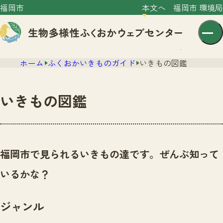
福岡市
本文へ
福岡市 環境局
ホーム
ふくおかいきものガイド
いきもの図鑑
いきもの図鑑
センター紹介
ニュース
福岡市で見られるいきもの達です。ぜんぶ知って
センター紹介TOP
サイトポリシー
いるかな？
いきものガイド
プライバシーポリシー
ニュースTOP
市の取組み
ジャンル
イベント
いきものガイドTOP