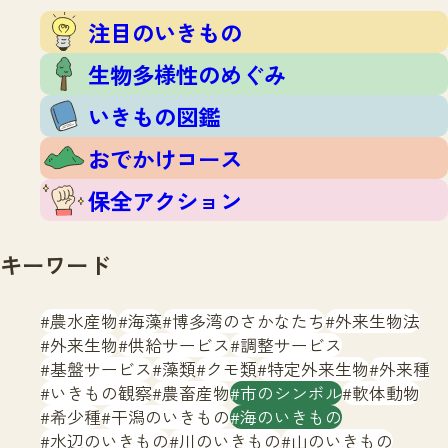
注目のいきもの
いきもの調査隊
注目のいきもの
生物多様性のめぐみ
調査レポート
いきもの図鑑
生物多様性のめぐみ
おでかけコース
いきもの図鑑
マッチング
保全アクション
調査レポートTOP
おでかけコース
調査結果
お問合せ
ふくおかいきものマップ
マッチングTOP
保全アクション
掲載申し込みフォーム
キーワード
農水産物
海藻
博多湾のさかなたち
外来生物法
外来生物
供給サービス
調整サービス
基盤サービス
藻類
クモ類
特定外来生物
外来種
文字サイズ
小
中
大
いきもの観察
農畜産物
市のシンボル
軟体動物
希少種
干潟のいきもの
海のいきもの
生物多様性ふくおかウェブセンターとは
水辺のいきもの
川のいきもの
山のいきもの