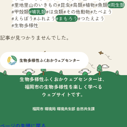
サイトマップ
里地里山のいきもの
昆虫
鳥類
植物
魚類
両生類
甲殻類
哺乳類
は虫類
その他動物
たべよう
えらぼう
ふれよう
まもろう
つたえよう
生物多様性
記事が見つかりませんでした。
生物多様性ふくおかウェブセンターは、
福岡市の生物多様性を楽しく学べる
ウェブサイトです。
福岡市 環境局 環境共生部 自然共生課
ページの先頭に戻る