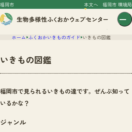
福岡市
本文へ
福岡市 環境局
ホーム
ふくおかいきものガイド
いきもの図鑑
いきもの図鑑
センター紹介
ニュース
福岡市で見られるいきもの達です。ぜんぶ知って
センター紹介TOP
サイトポリシー
いるかな？
いきものガイド
プライバシーポリシー
ニュースTOP
市の取組み
ジャンル
イベント
いきものガイドTOP