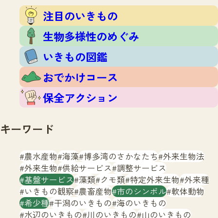
注目のいきもの
いきもの調査隊
注目のいきもの
生物多様性のめぐみ
調査レポート
いきもの図鑑
生物多様性のめぐみ
おでかけコース
いきもの図鑑
マッチング
保全アクション
調査レポートTOP
おでかけコース
調査結果
お問合せ
ふくおかいきものマップ
マッチングTOP
保全アクション
掲載申し込みフォーム
キーワード
農水産物
海藻
博多湾のさかなたち
外来生物法
外来生物
供給サービス
調整サービス
基盤サービス
藻類
クモ類
特定外来生物
外来種
文字サイズ
小
中
大
いきもの観察
農畜産物
市のシンボル
軟体動物
希少種
干潟のいきもの
海のいきもの
生物多様性ふくおかウェブセンターとは
水辺のいきもの
川のいきもの
山のいきもの