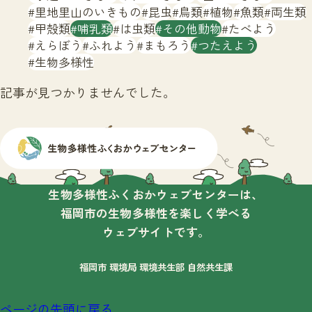
サイトマップ
里地里山のいきもの
昆虫
鳥類
植物
魚類
両生類
甲殻類
哺乳類
は虫類
その他動物
たべよう
えらぼう
ふれよう
まもろう
つたえよう
生物多様性
記事が見つかりませんでした。
生物多様性ふくおかウェブセンターは、
福岡市の生物多様性を楽しく学べる
ウェブサイトです。
福岡市 環境局 環境共生部 自然共生課
ページの先頭に戻る