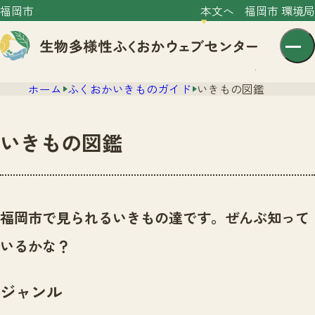
福岡市
本文へ
福岡市 環境局
ホーム
ふくおかいきものガイド
いきもの図鑑
いきもの図鑑
センター紹介
ニュース
福岡市で見られるいきもの達です。ぜんぶ知って
センター紹介TOP
サイトポリシー
いるかな？
いきものガイド
プライバシーポリシー
ニュースTOP
市の取組み
ジャンル
イベント
いきものガイドTOP