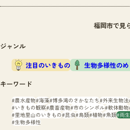
福岡市で見
ジャンル
注目のいきもの
生物多様性のめ
キーワード
農水産物
海藻
博多湾のさかなたち
外来生物法
いきもの観察
農畜産物
市のシンボル
軟体動物
里地里山のいきもの
昆虫
鳥類
植物
魚類
両生
生物多様性