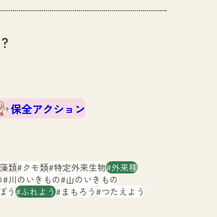
？
保全アクション
藻類
クモ類
特定外来生物
外来種
の
川のいきもの
山のいきもの
ぼう
ふれよう
まもろう
つたえよう