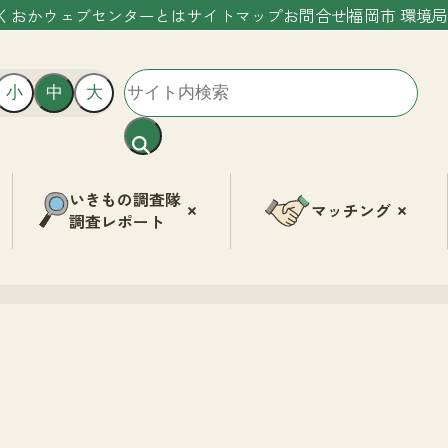
くおかウェブセンターとは
サイトマップ
お問合せ
福岡市 環境局
小
中
大
いきもの調査隊
マッチング
調査レポート