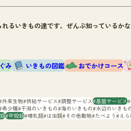
られるいきもの達です。ぜんぶ知っているかな
ぐみ
いきもの図鑑
おでかけコース
外来生物
供給サービス
調整サービス
基盤サービス
希少種
干潟のいきもの
海のいきもの
水辺のいきも
類
甲殻類
哺乳類
は虫類
その他動物
たべよう
えら