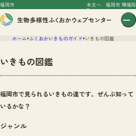
福岡市
本文へ
福岡市 環境局
ホーム
ふくおかいきものガイド
いきもの図鑑
いきもの図鑑
センター紹介
ニュース
福岡市で見られるいきもの達です。ぜんぶ知って
センター紹介TOP
サイトポリシー
いるかな？
いきものガイド
プライバシーポリシー
ニュースTOP
市の取組み
ジャンル
イベント
いきものガイドTOP