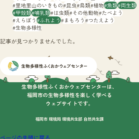
サイトマップ
里地里山のいきもの
昆虫
鳥類
植物
魚類
両生類
甲殻類
哺乳類
は虫類
その他動物
たべよう
えらぼう
ふれよう
まもろう
つたえよう
生物多様性
記事が見つかりませんでした。
生物多様性ふくおかウェブセンターは、
福岡市の生物多様性を楽しく学べる
ウェブサイトです。
福岡市 環境局 環境共生部 自然共生課
ページの先頭に戻る