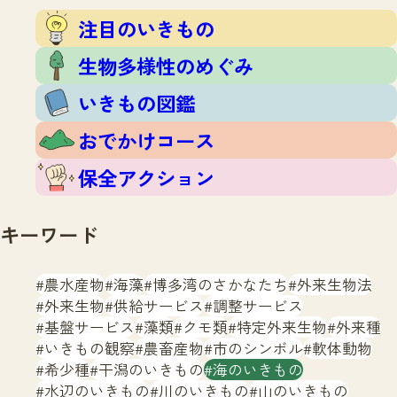
注目のいきもの
いきもの調査隊
注目のいきもの
生物多様性のめぐみ
調査レポート
いきもの図鑑
生物多様性のめぐみ
おでかけコース
いきもの図鑑
マッチング
保全アクション
調査レポートTOP
おでかけコース
調査結果
お問合せ
ふくおかいきものマップ
マッチングTOP
保全アクション
掲載申し込みフォーム
キーワード
農水産物
海藻
博多湾のさかなたち
外来生物法
外来生物
供給サービス
調整サービス
基盤サービス
藻類
クモ類
特定外来生物
外来種
文字サイズ
小
中
大
いきもの観察
農畜産物
市のシンボル
軟体動物
希少種
干潟のいきもの
海のいきもの
生物多様性ふくおかウェブセンターとは
水辺のいきもの
川のいきもの
山のいきもの