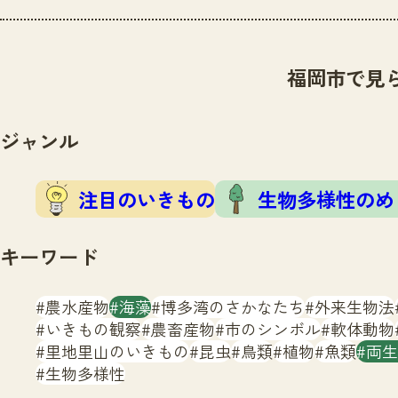
福岡市で見
ジャンル
注目のいきもの
生物多様性のめ
キーワード
農水産物
海藻
博多湾のさかなたち
外来生物法
いきもの観察
農畜産物
市のシンボル
軟体動物
里地里山のいきもの
昆虫
鳥類
植物
魚類
両生
生物多様性