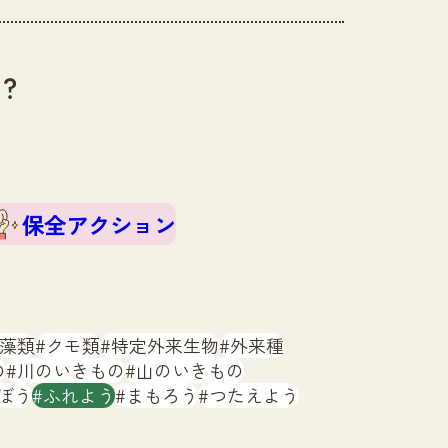
？
保全アクション
藻類
クモ類
特定外来生物
外来種
の
川のいきもの
山のいきもの
ぼう
ふれよう
まもろう
つたえよう