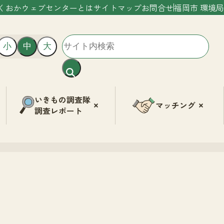
くおかウェブセンターとは
サイトマップ
お問合せ
福岡市 環境局
小
中
大
いきもの調査隊
マッチング
調査レポート