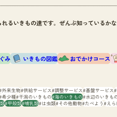
られるいきもの達です。ぜんぶ知っているかな
ぐみ
いきもの図鑑
おでかけコース
外来生物
供給サービス
調整サービス
基盤サービス
希少種
干潟のいきもの
海のいきもの
水辺のいきも
類
甲殻類
哺乳類
は虫類
その他動物
たべよう
えら