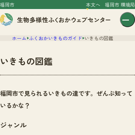
福岡市
本文へ
福岡市 環境局
ホーム
ふくおかいきものガイド
いきもの図鑑
いきもの図鑑
センター紹介
ニュース
福岡市で見られるいきもの達です。ぜんぶ知って
センター紹介TOP
サイトポリシー
いるかな？
いきものガイド
プライバシーポリシー
ニュースTOP
市の取組み
ジャンル
イベント
いきものガイドTOP