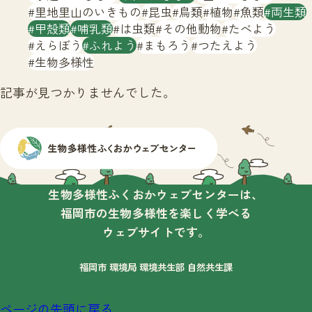
サイトマップ
里地里山のいきもの
昆虫
鳥類
植物
魚類
両生類
甲殻類
哺乳類
は虫類
その他動物
たべよう
えらぼう
ふれよう
まもろう
つたえよう
生物多様性
記事が見つかりませんでした。
生物多様性ふくおかウェブセンターは、
福岡市の生物多様性を楽しく学べる
ウェブサイトです。
福岡市 環境局 環境共生部 自然共生課
ページの先頭に戻る