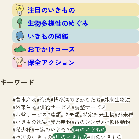
注目のいきもの
いきもの調査隊
注目のいきもの
生物多様性のめぐみ
調査レポート
いきもの図鑑
生物多様性のめぐみ
おでかけコース
いきもの図鑑
マッチング
保全アクション
調査レポートTOP
おでかけコース
調査結果
お問合せ
ふくおかいきものマップ
マッチングTOP
保全アクション
掲載申し込みフォーム
キーワード
農水産物
海藻
博多湾のさかなたち
外来生物法
外来生物
供給サービス
調整サービス
基盤サービス
藻類
クモ類
特定外来生物
外来種
文字サイズ
小
中
大
いきもの観察
農畜産物
市のシンボル
軟体動物
希少種
干潟のいきもの
海のいきもの
生物多様性ふくおかウェブセンターとは
水辺のいきもの
川のいきもの
山のいきもの