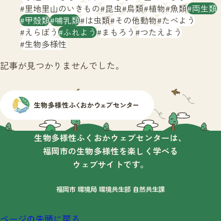
サイトマップ
里地里山のいきもの
昆虫
鳥類
植物
魚類
両生類
甲殻類
哺乳類
は虫類
その他動物
たべよう
えらぼう
ふれよう
まもろう
つたえよう
生物多様性
記事が見つかりませんでした。
生物多様性ふくおかウェブセンターは、
福岡市の生物多様性を楽しく学べる
ウェブサイトです。
福岡市 環境局 環境共生部 自然共生課
ページの先頭に戻る