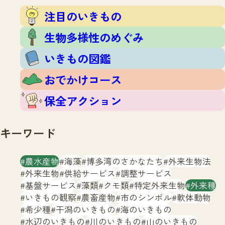
注目のいきもの
いきもの調査隊
注目のいきもの
生物多様性のめぐみ
調査レポート
いきもの図鑑
生物多様性のめぐみ
おでかけコース
いきもの図鑑
マッチング
保全アクション
調査レポートTOP
おでかけコース
調査結果
お問合せ
ふくおかいきものマップ
マッチングTOP
保全アクション
掲載申し込みフォーム
キーワード
農水産物
海藻
博多湾のさかなたち
外来生物法
外来生物
供給サービス
調整サービス
基盤サービス
藻類
クモ類
特定外来生物
外来種
文字サイズ
小
中
大
いきもの観察
農畜産物
市のシンボル
軟体動物
希少種
干潟のいきもの
海のいきもの
生物多様性ふくおかウェブセンターとは
水辺のいきもの
川のいきもの
山のいきもの