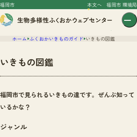
福岡市
本文へ
福岡市 環境局
ホーム
ふくおかいきものガイド
いきもの図鑑
いきもの図鑑
センター紹介
ニュース
福岡市で見られるいきもの達です。ぜんぶ知って
センター紹介TOP
サイトポリシー
いるかな？
いきものガイド
プライバシーポリシー
ニュースTOP
市の取組み
ジャンル
イベント
いきものガイドTOP