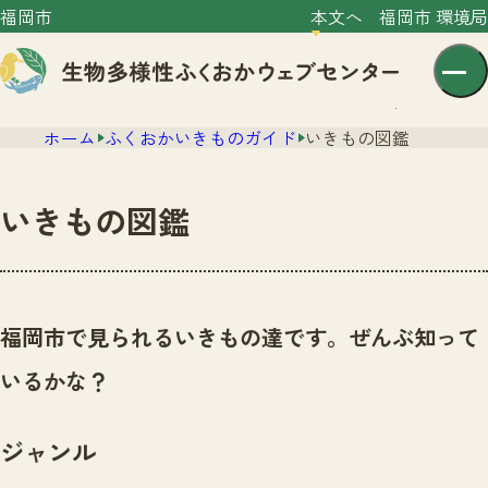
福岡市
本文へ
福岡市 環境局
ホーム
ふくおかいきものガイド
いきもの図鑑
いきもの図鑑
センター紹介
ニュース
福岡市で見られるいきもの達です。ぜんぶ知って
センター紹介TOP
サイトポリシー
いるかな？
いきものガイド
プライバシーポリシー
ニュースTOP
市の取組み
ジャンル
イベント
いきものガイドTOP