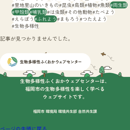
サイトマップ
里地里山のいきもの
昆虫
鳥類
植物
魚類
両生類
甲殻類
哺乳類
は虫類
その他動物
たべよう
えらぼう
ふれよう
まもろう
つたえよう
生物多様性
記事が見つかりませんでした。
生物多様性ふくおかウェブセンターは、
福岡市の生物多様性を楽しく学べる
ウェブサイトです。
福岡市 環境局 環境共生部 自然共生課
ページの先頭に戻る