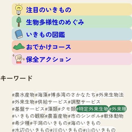
注目のいきもの
いきもの調査隊
注目のいきもの
生物多様性のめぐみ
調査レポート
いきもの図鑑
生物多様性のめぐみ
おでかけコース
いきもの図鑑
マッチング
保全アクション
調査レポートTOP
おでかけコース
調査結果
お問合せ
ふくおかいきものマップ
マッチングTOP
保全アクション
掲載申し込みフォーム
キーワード
農水産物
海藻
博多湾のさかなたち
外来生物法
外来生物
供給サービス
調整サービス
基盤サービス
藻類
クモ類
特定外来生物
外来種
文字サイズ
小
中
大
いきもの観察
農畜産物
市のシンボル
軟体動物
希少種
干潟のいきもの
海のいきもの
生物多様性ふくおかウェブセンターとは
水辺のいきもの
川のいきもの
山のいきもの