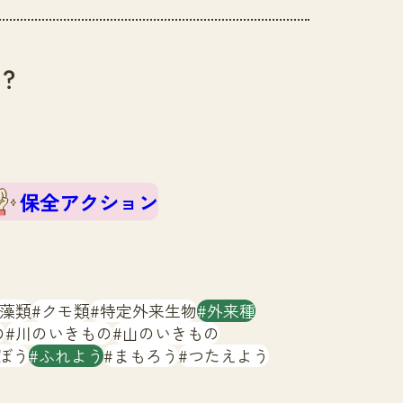
？
保全アクション
藻類
クモ類
特定外来生物
外来種
の
川のいきもの
山のいきもの
ぼう
ふれよう
まもろう
つたえよう