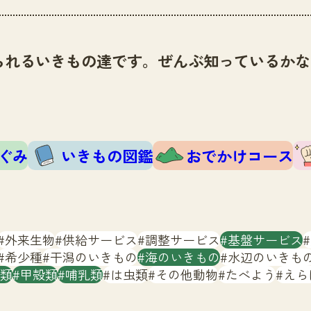
られるいきもの達です。ぜんぶ知っているかな
ぐみ
いきもの図鑑
おでかけコース
外来生物
供給サービス
調整サービス
基盤サービス
希少種
干潟のいきもの
海のいきもの
水辺のいきも
類
甲殻類
哺乳類
は虫類
その他動物
たべよう
えら