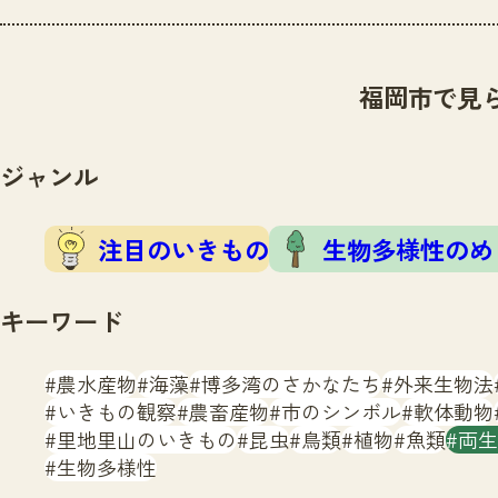
福岡市で見
ジャンル
注目のいきもの
生物多様性のめ
キーワード
農水産物
海藻
博多湾のさかなたち
外来生物法
いきもの観察
農畜産物
市のシンボル
軟体動物
里地里山のいきもの
昆虫
鳥類
植物
魚類
両生
生物多様性