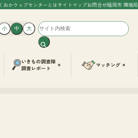
くおかウェブセンターとは
サイトマップ
お問合せ
福岡市 環境局
小
中
大
いきもの調査隊
マッチング
調査レポート